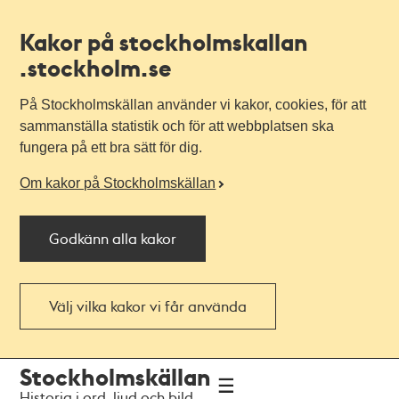
Kakor på stockholmskallan
.stockholm.se
På Stockholmskällan använder vi kakor, cookies, för att
sammanställa statistik och för att webbplatsen ska
fungera på ett bra sätt för dig.
Om kakor på Stockholmskällan
Godkänn alla kakor
Välj vilka kakor vi får använda
Till
Till
Stockholmskällan
navigationen
huvudinnehållet
Historia i ord, ljud och bild