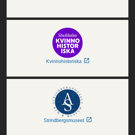
Kvinnohistoriska
Strindbergsmuseet