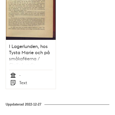
I Lagerlunden, hos
Tysta Marie och på
småkaféerna /
Claës Lundin
-
Tid
Text
Typ
Uppdaterad
2022-12-27