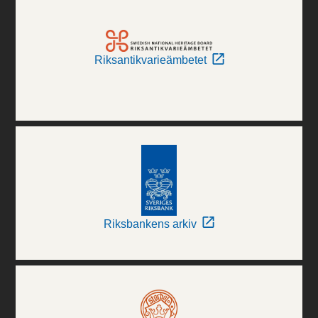
Riksantikvarieämbetet
Riksbankens arkiv