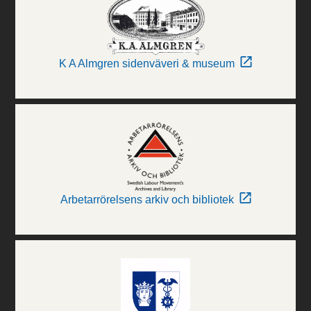
K A Almgren sidenväveri & museum
Arbetarrörelsens arkiv och bibliotek