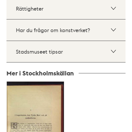
Rättigheter
Har du frågor om konstverket?
Stadsmuseet tipsar
Mer i Stockholmskällan
Relaterade
poster
och
teman