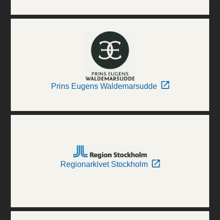
Prins Eugens Waldemarsudde
Regionarkivet Stockholm