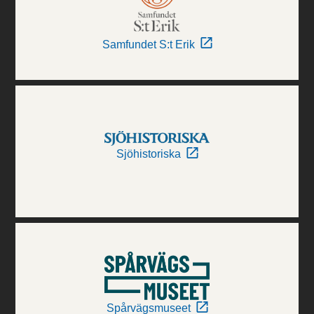
Samfundet S:t Erik
Sjöhistoriska
Spårvägsmuseet