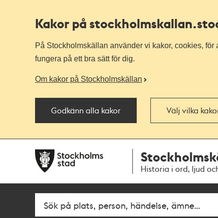
Kakor på stockholmskallan
.st
På Stockholmskällan använder vi kakor, cookies, för a
fungera på ett bra sätt för dig.
Om kakor på Stockholmskällan
Godkänn alla kakor
Välj vilka kak
Till
Till
Stockholmsk
navigationen
huvudinnehållet
Historia i ord, ljud oc
Fritextsök