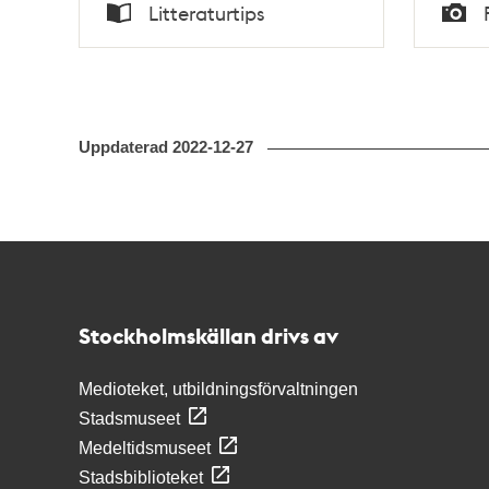
Tid
Tid
Litteraturtips
Typ
Typ
Uppdaterad
2022-12-27
Kontakt
Stockholmskällan
Stockholmskällan drivs av
Medioteket, utbildningsförvaltningen
Stadsmuseet
Medeltidsmuseet
Stadsbiblioteket