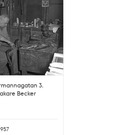
rmannagatan 3.
akare Becker
1957