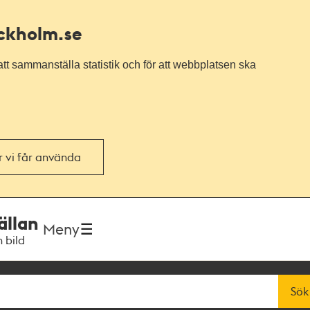
ockholm.se
tt sammanställa statistik och för att webbplatsen ska
or vi får använda
ällan
Meny
h bild
Sök