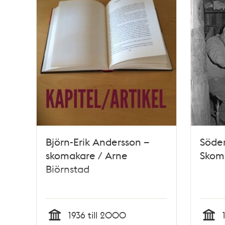
poster
och
teman
Björn-Erik Andersson –
Söde
skomakare / Arne
Skom
Biörnstad
1936 till 2000