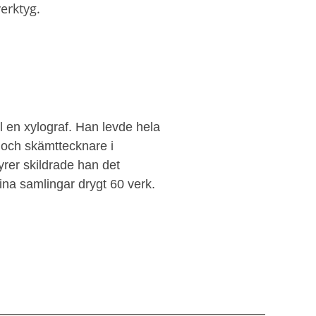
erktyg.
l en xylograf. Han levde hela
ör och skämttecknare i
vyrer skildrade han det
ina samlingar drygt 60 verk.