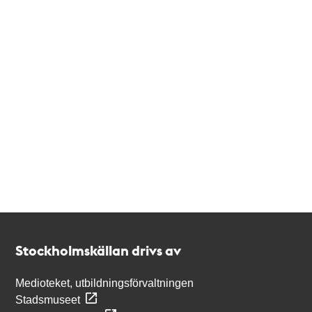
Kontakt
Stockholmskällan
Stockholmskällan drivs av
Medioteket, utbildningsförvaltningen
Stadsmuseet