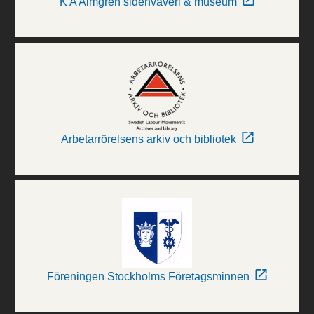
K A Almgren sidenväveri & museum
Arbetarrörelsens arkiv och bibliotek
Föreningen Stockholms Företagsminnen