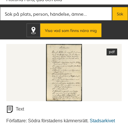
Fritextsök
Sök
Visa vad som finns nära mig
Text
Författare: Södra förstadens kämnersrätt.
Stadsarkivet