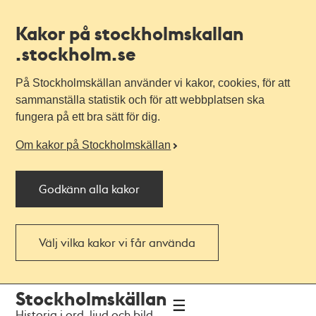
Kakor på stockholmskallan
.stockholm.se
På Stockholmskällan använder vi kakor, cookies, för att
sammanställa statistik och för att webbplatsen ska
fungera på ett bra sätt för dig.
Om kakor på Stockholmskällan
Godkänn alla kakor
Välj vilka kakor vi får använda
Till
Till
Stockholmskällan
navigationen
huvudinnehållet
Historia i ord, ljud och bild