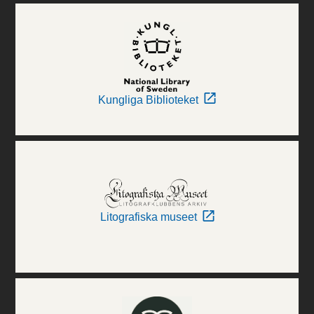
Kungliga Biblioteket
Litografiska museet