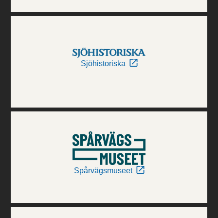
Sjöhistoriska
Spårvägsmuseet