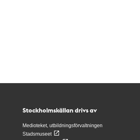
Kontakt
Stockholmskällan
Stockholmskällan drivs av
Medioteket, utbildningsförvaltningen
Stadsmuseet