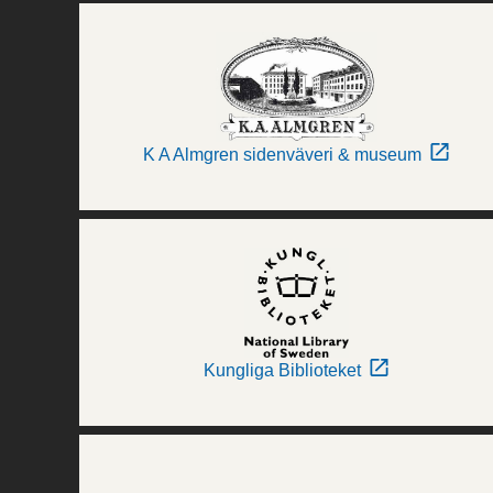
K A Almgren sidenväveri & museum
Kungliga Biblioteket