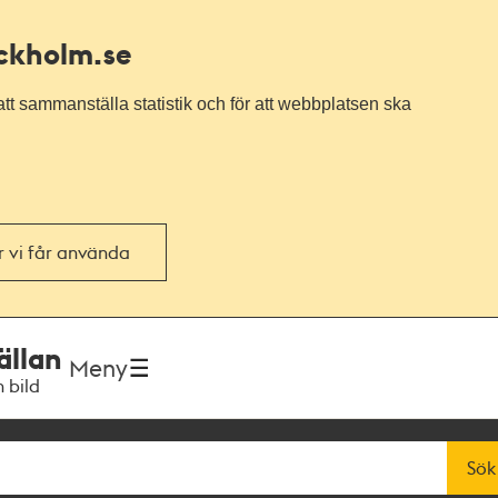
ockholm.se
tt sammanställa statistik och för att webbplatsen ska
or vi får använda
ällan
Meny
h bild
Sök