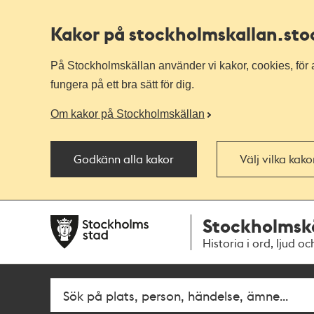
Kakor på stockholmskallan
.st
På Stockholmskällan använder vi kakor, cookies, för a
fungera på ett bra sätt för dig.
Om kakor på Stockholmskällan
Godkänn alla kakor
Välj vilka kak
Till
Till
Stockholmsk
navigationen
huvudinnehållet
Historia i ord, ljud oc
Fritextsök