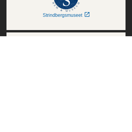
Strindbergsmuseet
Thielska Galleriet
Världskulturmuseerna