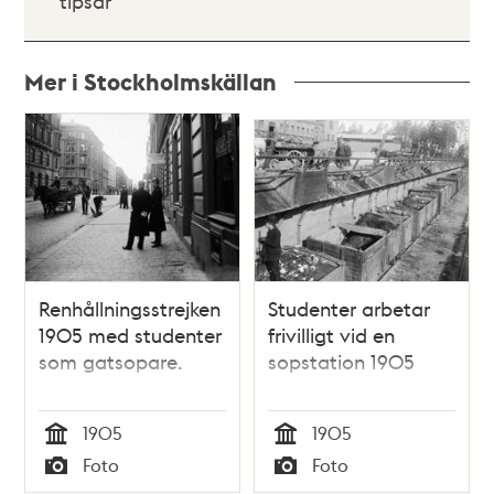
tipsar
Mer i Stockholmskällan
Relaterade
poster
och
teman
Renhållningsstrejken
Studenter arbetar
1905 med studenter
frivilligt vid en
som gatsopare.
sopstation 1905
1905
1905
Tid
Tid
Foto
Foto
Typ
Typ