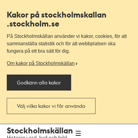
Kakor på stockholmskallan
.stockholm.se
På Stockholmskällan använder vi kakor, cookies, för att
sammanställa statistik och för att webbplatsen ska
fungera på ett bra sätt för dig.
Om kakor på Stockholmskällan
Godkänn alla kakor
Välj vilka kakor vi får använda
Till
Till
Stockholmskällan
navigationen
huvudinnehållet
Historia i ord, ljud och bild