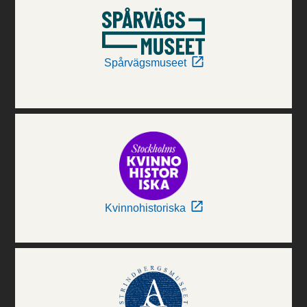
Spårvägsmuseet
Kvinnohistoriska