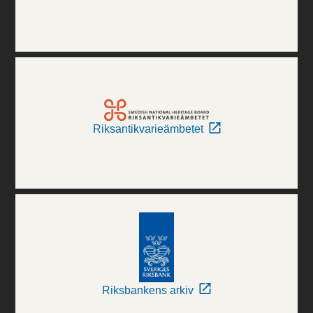
Riksantikvarieämbetet
Riksbankens arkiv