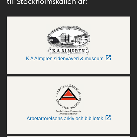
till Stockholmskällan är:
K A Almgren sidenväveri & museum
Arbetarrörelsens arkiv och bibliotek