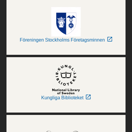
Föreningen Stockholms Företagsminnen
Kungliga Biblioteket