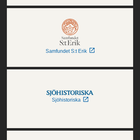
Samfundet S:t Erik
Sjöhistoriska