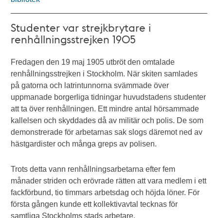
Studenter var strejkbrytare i
renhållningsstrejken 1905
Fredagen den 19 maj 1905 utbröt den omtalade
renhållningsstrejken i Stockholm. När skiten samlades
på gatorna och latrintunnorna svämmade över
uppmanade borgerliga tidningar huvudstadens studenter
att ta över renhållningen. Ett mindre antal hörsammade
kallelsen och skyddades då av militär och polis. De som
demonstrerade för arbetarnas sak slogs däremot ned av
hästgardister och många greps av polisen.
Trots detta vann renhållningsarbetarna efter fem
månader striden och erövrade rätten att vara medlem i ett
fackförbund, tio timmars arbetsdag och höjda löner. För
första gången kunde ett kollektivavtal tecknas för
samtliga Stockholms stads arbetare.