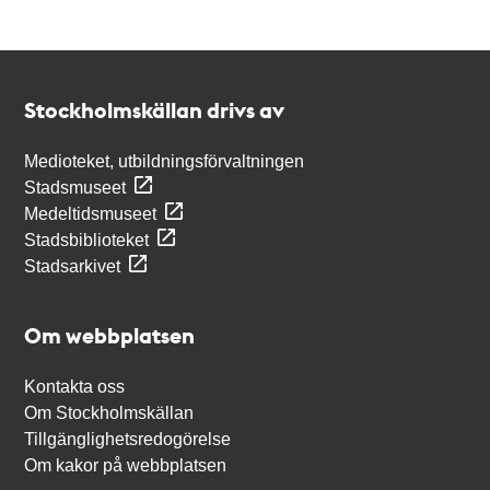
Kontakt
Stockholmskällan
Stockholmskällan drivs av
Medioteket, utbildningsförvaltningen
Stadsmuseet
Medeltidsmuseet
Stadsbiblioteket
Stadsarkivet
Om webbplatsen
Kontakta oss
Om Stockholmskällan
Tillgänglighetsredogörelse
Om kakor på webbplatsen