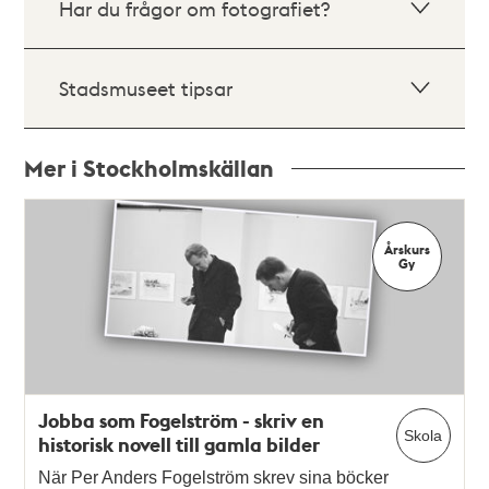
Har du frågor om fotografiet?
Stadsmuseet tipsar
Mer i Stockholmskällan
Relaterade
poster
Årskurs
och
Gy
teman
Jobba som Fogelström - skriv en
Skola
historisk novell till gamla bilder
När Per Anders Fogelström skrev sina böcker