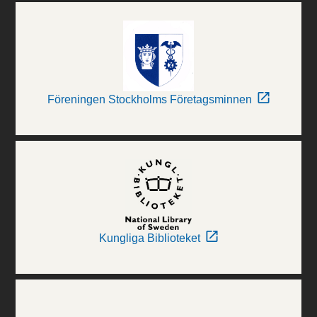
Föreningen Stockholms Företagsminnen
Kungliga Biblioteket