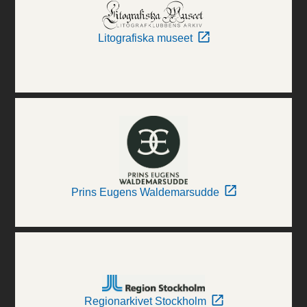
Litografiska museet
Prins Eugens Waldemarsudde
Regionarkivet Stockholm