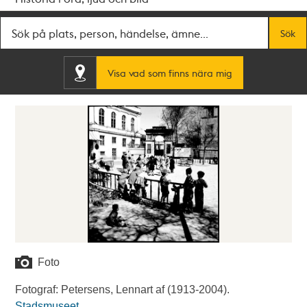
Fritextsök
Sök
Visa vad som finns nära mig
Foto
Fotograf: Petersens, Lennart af (1913-2004).
Stadsmuseet