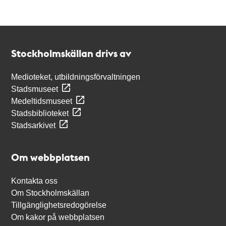
Kontakt
Stockholmskällan
Stockholmskällan drivs av
Medioteket, utbildningsförvaltningen
Stadsmuseet
Medeltidsmuseet
Stadsbiblioteket
Stadsarkivet
Om webbplatsen
Kontakta oss
Om Stockholmskällan
Tillgänglighetsredogörelse
Om kakor på webbplatsen