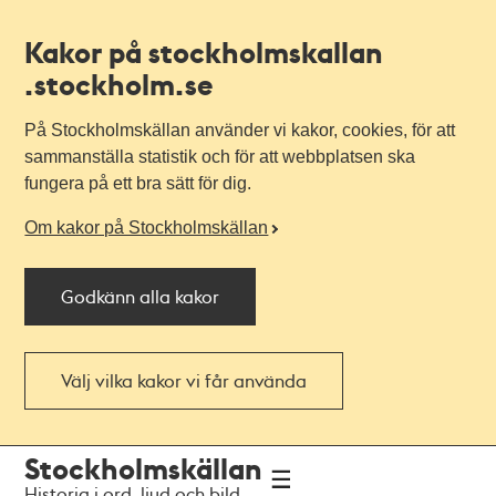
Kakor på stockholmskallan
.stockholm.se
På Stockholmskällan använder vi kakor, cookies, för att
sammanställa statistik och för att webbplatsen ska
fungera på ett bra sätt för dig.
Om kakor på Stockholmskällan
Godkänn alla kakor
Välj vilka kakor vi får använda
Till
Till
Stockholmskällan
navigationen
huvudinnehållet
Historia i ord, ljud och bild