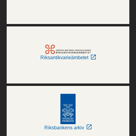
Riksantikvarieämbetet
Riksbankens arkiv