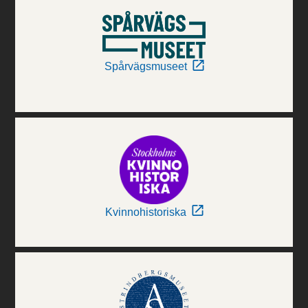
Spårvägsmuseet
Kvinnohistoriska