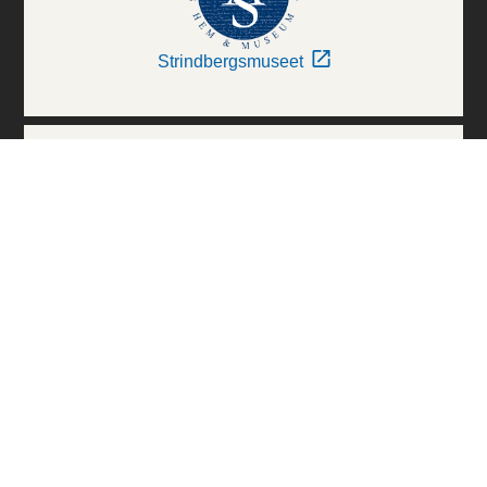
Strindbergsmuseet
Thielska Galleriet
Världskulturmuseerna