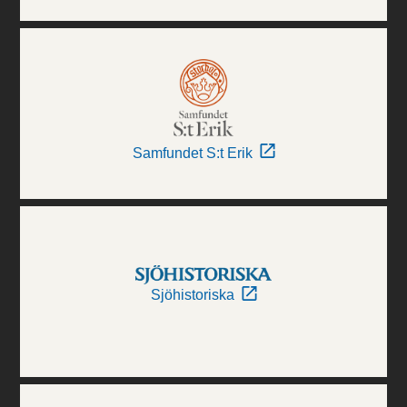
Samfundet S:t Erik
Sjöhistoriska