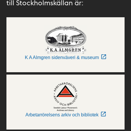
till Stockholmskällan är:
K A Almgren sidenväveri & museum
Arbetarrörelsens arkiv och bibliotek