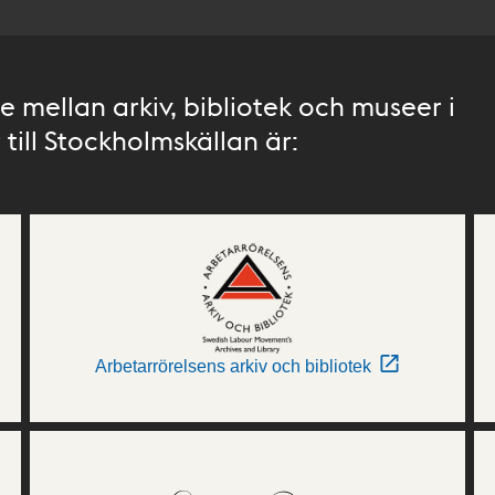
 mellan arkiv, bibliotek och museer i
till Stockholmskällan är:
Arbetarrörelsens arkiv och bibliotek