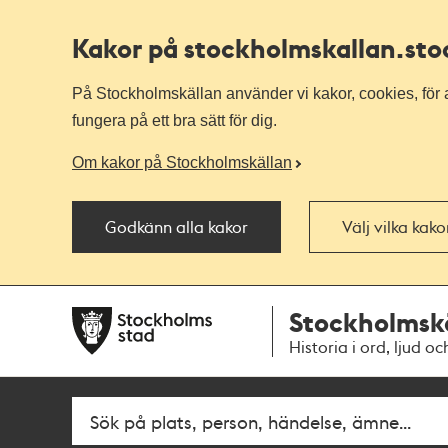
Kakor på stockholmskallan
.st
På Stockholmskällan använder vi kakor, cookies, för a
fungera på ett bra sätt för dig.
Om kakor på Stockholmskällan
Godkänn alla kakor
Välj vilka kak
Till
Till
Stockholmsk
navigationen
huvudinnehållet
Historia i ord, ljud oc
Fritextsök