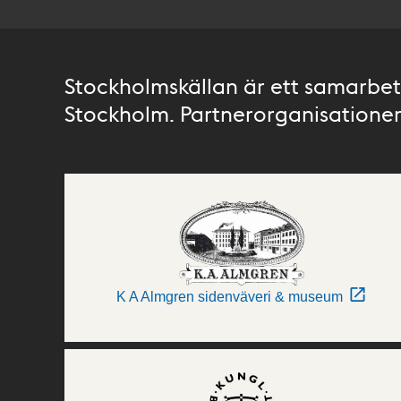
Stockholmskällan är ett samarbete
Stockholm. Partnerorganisationer 
K A Almgren sidenväveri & museum