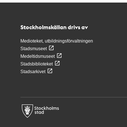
Kontakt
Stockholmskällan
Stockholmskällan drivs av
Medioteket, utbildningsförvaltningen
Stadsmuseet
Medeltidsmuseet
Stadsbiblioteket
Stadsarkivet