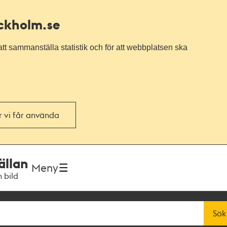
ockholm.se
tt sammanställa statistik och för att webbplatsen ska
or vi får använda
ällan
Meny
h bild
Sök