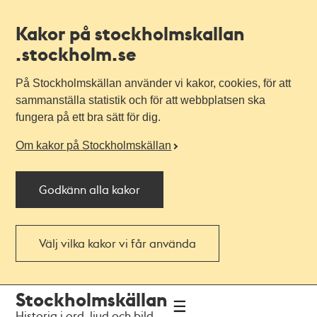
Kakor på stockholmskallan
.stockholm.se
På Stockholmskällan använder vi kakor, cookies, för att
sammanställa statistik och för att webbplatsen ska
fungera på ett bra sätt för dig.
Om kakor på Stockholmskällan
Godkänn alla kakor
Välj vilka kakor vi får använda
Till
Till
Stockholmskällan
navigationen
huvudinnehållet
Historia i ord, ljud och bild