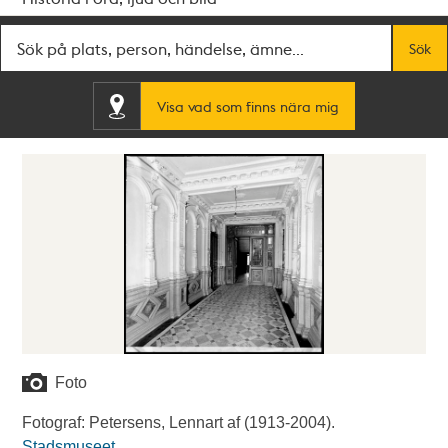
Fritextsök
Sök
Visa vad som finns nära mig
Foto
Fotograf: Petersens, Lennart af (1913-2004).
Stadsmuseet