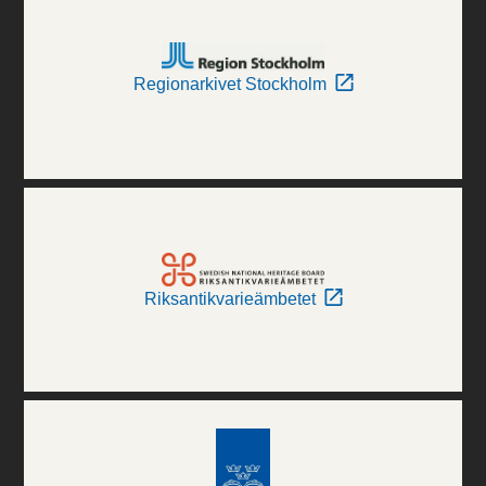
Regionarkivet Stockholm
Riksantikvarieämbetet