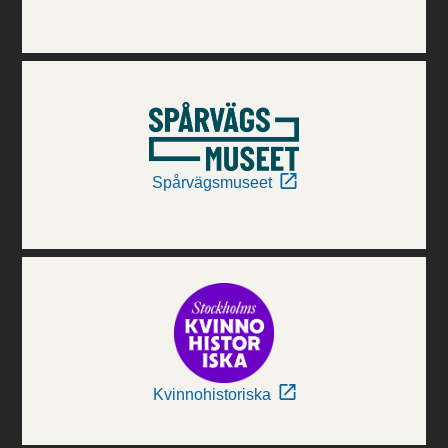
Spårvägsmuseet
Kvinnohistoriska