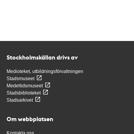
Kontakt
Stockholmskällan
Stockholmskällan drivs av
Medioteket, utbildningsförvaltningen
Stadsmuseet
Medeltidsmuseet
Stadsbiblioteket
Stadsarkivet
Om webbplatsen
Kontakta oss