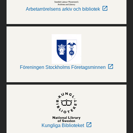
Arbetarrörelsens arkiv och bibliotek
Föreningen Stockholms Företagsminnen
Kungliga Biblioteket