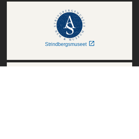
Strindbergsmuseet
Thielska Galleriet