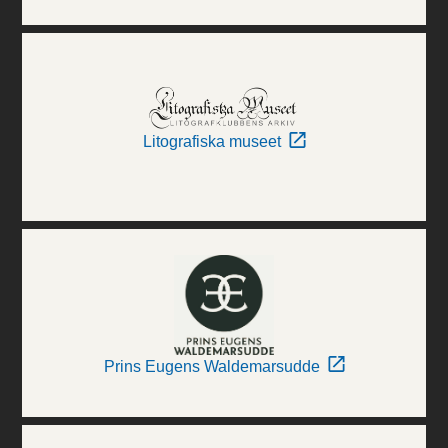
Litografiska museet
Prins Eugens Waldemarsudde