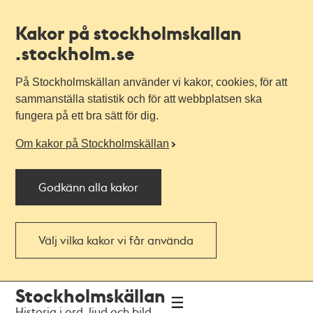
Kakor på stockholmskallan
.stockholm.se
På Stockholmskällan använder vi kakor, cookies, för att
sammanställa statistik och för att webbplatsen ska
fungera på ett bra sätt för dig.
Om kakor på Stockholmskällan
Godkänn alla kakor
Välj vilka kakor vi får använda
Till
Till
Stockholmskällan
navigationen
huvudinnehållet
Historia i ord, ljud och bild