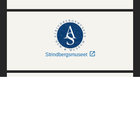
Strindbergsmuseet
Thielska Galleriet