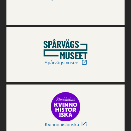
Spårvägsmuseet
Kvinnohistoriska