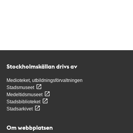
Kontakt
Stockholmskällan
Stockholmskällan drivs av
Medioteket, utbildningsförvaltningen
Stadsmuseet
Medeltidsmuseet
Stadsbiblioteket
Stadsarkivet
Om webbplatsen