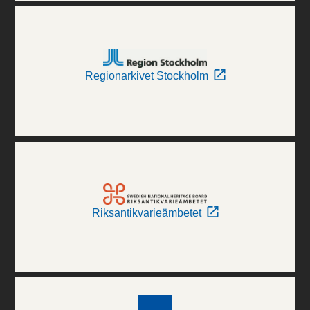
Regionarkivet Stockholm
Riksantikvarieämbetet