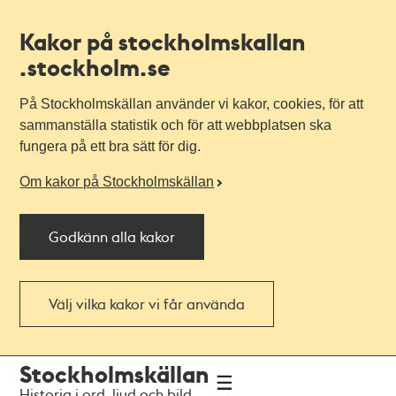
Kakor på stockholmskallan
.stockholm.se
På Stockholmskällan använder vi kakor, cookies, för att
sammanställa statistik och för att webbplatsen ska
fungera på ett bra sätt för dig.
Om kakor på Stockholmskällan
Godkänn alla kakor
Välj vilka kakor vi får använda
Till
Till
Stockholmskällan
navigationen
huvudinnehållet
Historia i ord, ljud och bild