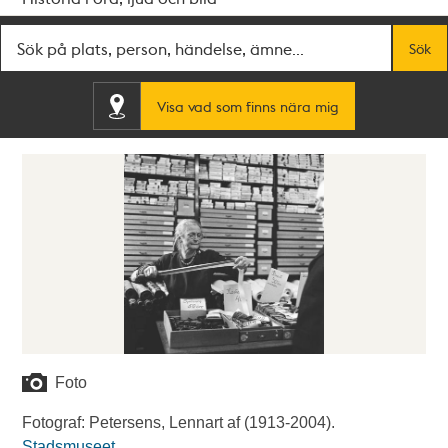
Fritextsök
Sök
Visa vad som finns nära mig
Foto
Fotograf: Petersens, Lennart af (1913-2004).
Stadsmuseet