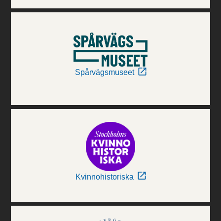
Spårvägsmuseet
Kvinnohistoriska