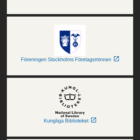
Föreningen Stockholms Företagsminnen
Kungliga Biblioteket