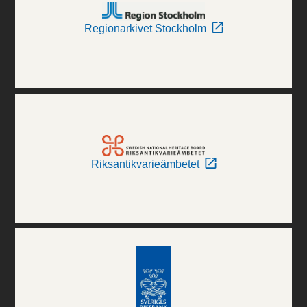
Regionarkivet Stockholm
Riksantikvarieämbetet