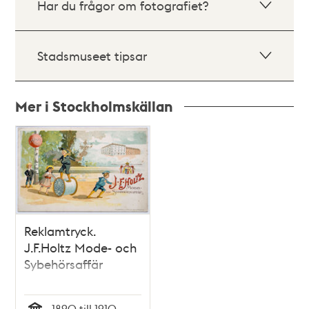
Har du frågor om fotografiet?
Stadsmuseet tipsar
Mer i Stockholmskällan
Relaterade
poster
och
teman
Reklamtryck.
J.F.Holtz Mode- och
Sybehörsaffär
1890 till 1910