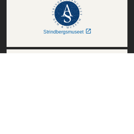
Strindbergsmuseet
Thielska Galleriet