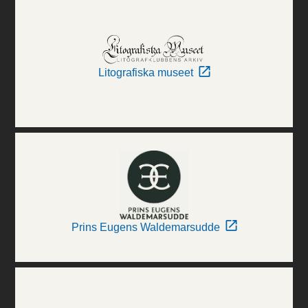
Litografiska museet
Prins Eugens Waldemarsudde