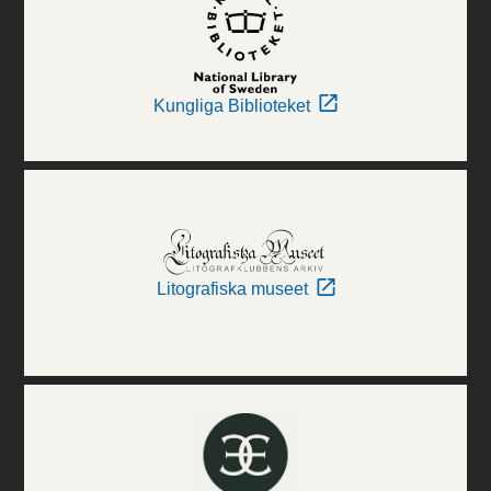
Kungliga Biblioteket
Litografiska museet