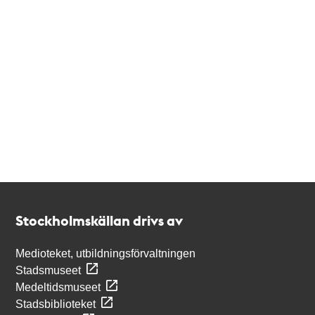
Kontakt
Stockholmskällan
Stockholmskällan drivs av
Medioteket, utbildningsförvaltningen
Stadsmuseet
Medeltidsmuseet
Stadsbiblioteket