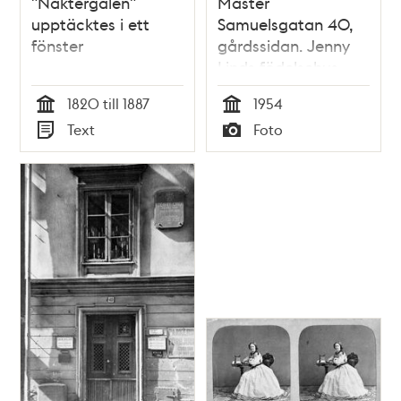
"Näktergalen"
Mäster
upptäcktes i ett
Samuelsgatan 40,
fönster
gårdssidan. Jenny
Linds födelsehus
1820 till 1887
1954
Tid
Tid
Text
Foto
Typ
Typ