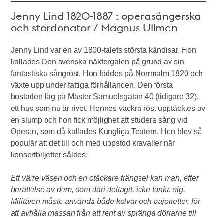
Jenny Lind 1820-1887 : operasångerska
och stordonator / Magnus Ullman
Jenny Lind var en av 1800-talets största kändisar. Hon
kallades Den svenska näktergalen på grund av sin
fantastiska sångröst. Hon föddes på Norrmalm 1820 och
växte upp under fattiga förhållanden. Den första
bostaden låg på Mäster Samuelsgatan 40 (tidigare 32),
ett hus som nu är rivet. Hennes vackra röst upptäcktes av
en slump och hon fick möjlighet att studera sång vid
Operan, som då kallades Kungliga Teatern. Hon blev så
populär att det till och med uppstod kravaller när
konsertbiljetter såldes:
Ett värre väsen och en otäckare trängsel kan man, efter
berättelse av dem, som däri deltagit, icke tänka sig.
Militären måste använda både kolvar och bajonetter, för
att avhålla massan från att rent av spränga dörrarne till