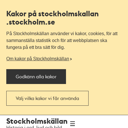
Kakor på stockholmskallan
.stockholm.se
På Stockholmskällan använder vi kakor, cookies, för att
sammanställa statistik och för att webbplatsen ska
fungera på ett bra sätt för dig.
Om kakor på Stockholmskällan
Godkänn alla kakor
Välj vilka kakor vi får använda
Till
Till
Stockholmskällan
navigationen
huvudinnehållet
Historia i ord, ljud och bild