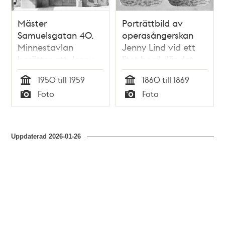
Mäster
Porträttbild av
Samuelsgatan 40.
operasångerskan
Minnestavlan
Jenny Lind vid ett
berättar att Jenny
litet bord där det
Lind föddes i huset
står en
1950 till 1959
1860 till 1869
stereoskopapparat
Tid
Tid
Foto
Foto
för att betrakta
Typ
Typ
stereofotografier.
Uppdaterad
2026-01-26