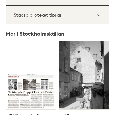
Stadsbiblioteket tipsar
Mer i Stockholmskällan
Relaterade
poster
och
teman