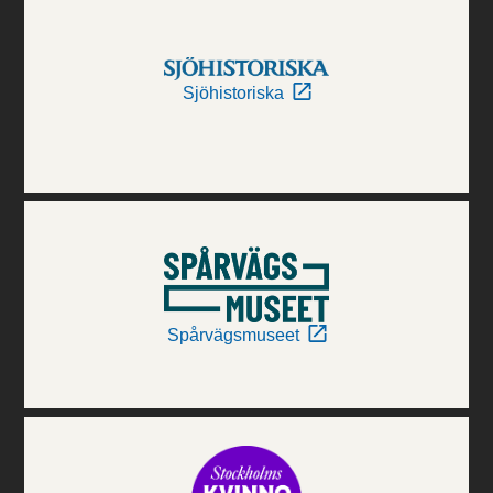
Sjöhistoriska
Spårvägsmuseet