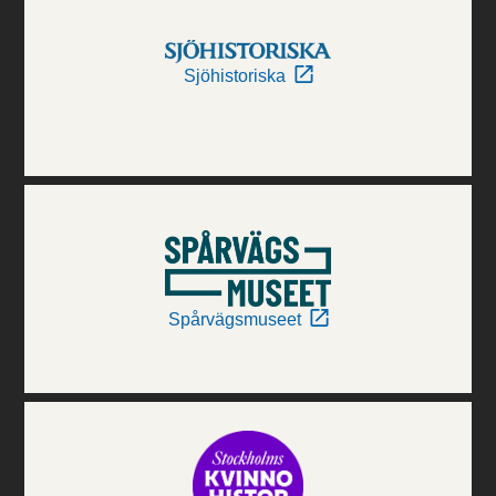
Sjöhistoriska
Spårvägsmuseet