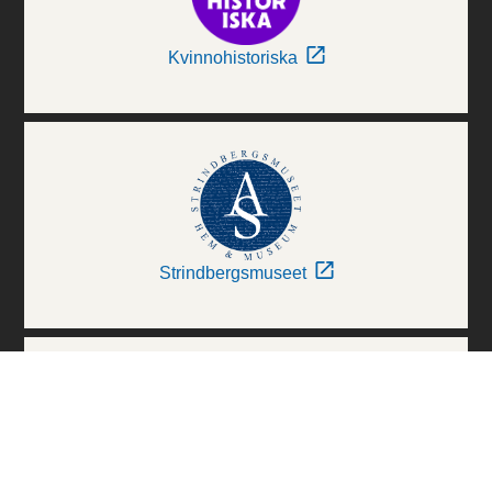
Kvinnohistoriska
Strindbergsmuseet
Thielska Galleriet