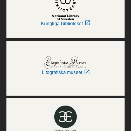
Kungliga Biblioteket
Litografiska museet