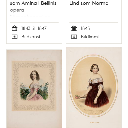
som Amina i Bellinis
Lind som Norma
opera
Sömngångerskan
1843 till 1847
1845
Tid
Tid
Bildkonst
Bildkonst
Typ
Typ