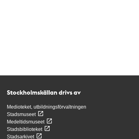
Kontakt
Stockholmskällan
Stockholmskällan drivs av
Medioteket, utbildningsförvaltningen
Stadsmuseet
Medeltidsmuseet
Stadsbiblioteket
Stadsarkivet