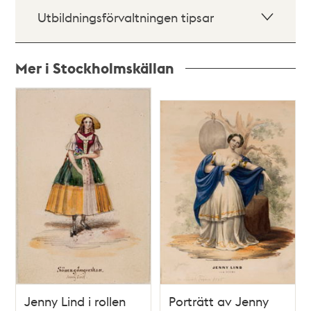
Utbildningsförvaltningen tipsar
Mer i Stockholmskällan
Relaterade
poster
och
teman
Jenny Lind i rollen
Porträtt av Jenny