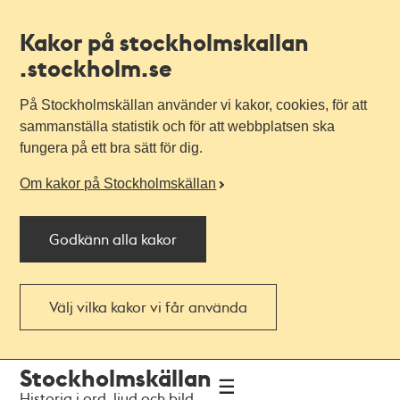
Kakor på stockholmskallan
.stockholm.se
På Stockholmskällan använder vi kakor, cookies, för att
sammanställa statistik och för att webbplatsen ska
fungera på ett bra sätt för dig.
Om kakor på Stockholmskällan
Godkänn alla kakor
Välj vilka kakor vi får använda
Till
Till
Stockholmskällan
navigationen
huvudinnehållet
Historia i ord, ljud och bild