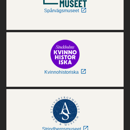
Spårvägsmuseet
Kvinnohistoriska
Strindbergsmuseet