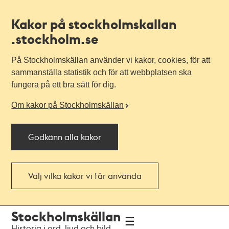
Kakor på stockholmskallan
.stockholm.se
På Stockholmskällan använder vi kakor, cookies, för att
sammanställa statistik och för att webbplatsen ska
fungera på ett bra sätt för dig.
Om kakor på Stockholmskällan
Godkänn alla kakor
Välj vilka kakor vi får använda
Till
Till
Stockholmskällan
navigationen
huvudinnehållet
Historia i ord, ljud och bild