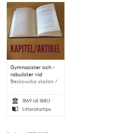
Relaterade
poster
och
teman
Gymnasister och -
rabulister vid
Beskowska skolan /
Carl Svedelius
1869 till 1880
Tid
Litteraturtips
Typ