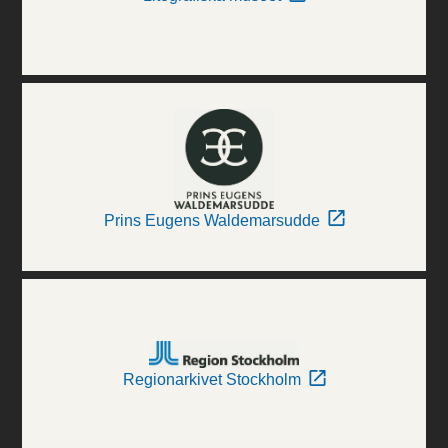
Prins Eugens Waldemarsudde
Regionarkivet Stockholm