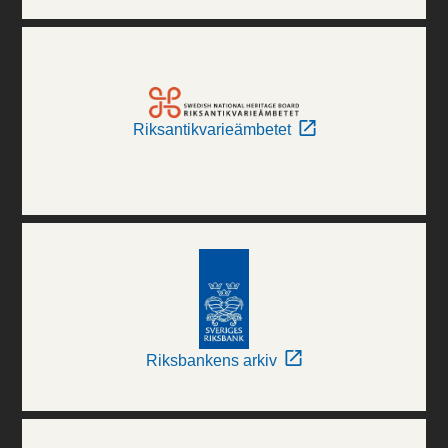
Riksantikvarieämbetet
Riksbankens arkiv