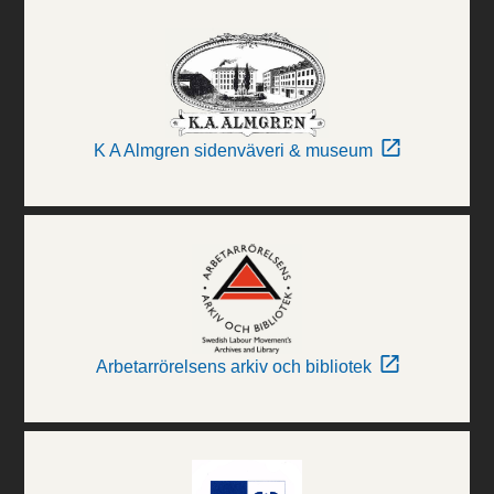
K A Almgren sidenväveri & museum
Arbetarrörelsens arkiv och bibliotek