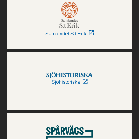
Samfundet S:t Erik
Sjöhistoriska