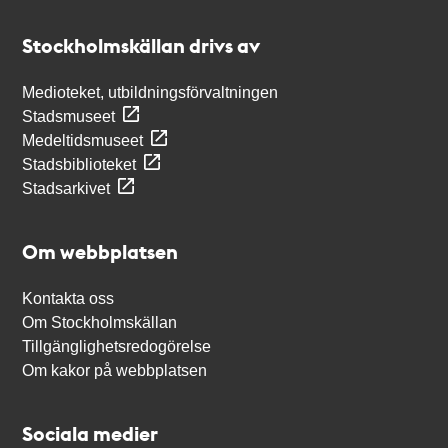
Kontakt
Stockholmskällan
Stockholmskällan drivs av
Medioteket, utbildningsförvaltningen
Stadsmuseet
Medeltidsmuseet
Stadsbiblioteket
Stadsarkivet
Om webbplatsen
Kontakta oss
Om Stockholmskällan
Tillgänglighetsredogörelse
Om kakor på webbplatsen
Sociala medier