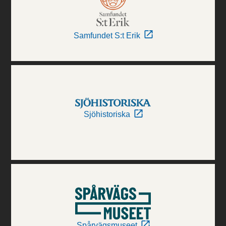
Samfundet S:t Erik
Sjöhistoriska
Spårvägsmuseet