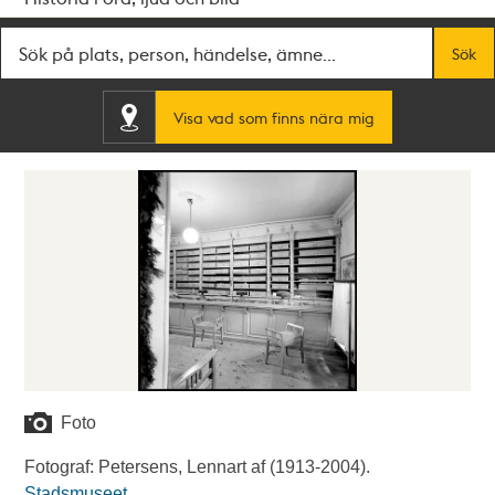
Fritextsök
Sök
Visa vad som finns nära mig
Foto
Fotograf: Petersens, Lennart af (1913-2004).
Stadsmuseet