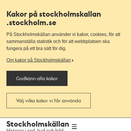
Kakor på stockholmskallan
.stockholm.se
På Stockholmskällan använder vi kakor, cookies, för att
sammanställa statistik och för att webbplatsen ska
fungera på ett bra sätt för dig.
Om kakor på Stockholmskällan
Godkänn alla kakor
Välj vilka kakor vi får använda
Till
Till
Stockholmskällan
navigationen
huvudinnehållet
Historia i ord, ljud och bild