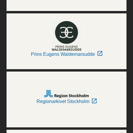
Prins Eugens Waldemarsudde
Regionarkivet Stockholm