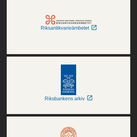
Riksantikvarieämbetet
Riksbankens arkiv