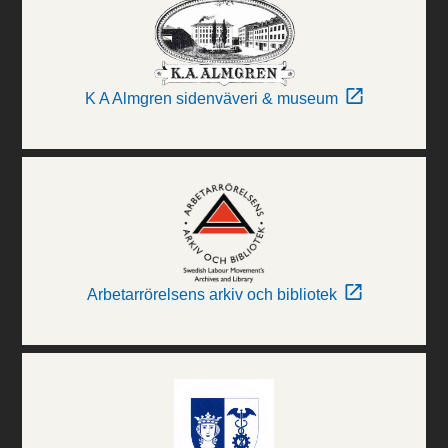
K A Almgren sidenväveri & museum
Arbetarrörelsens arkiv och bibliotek