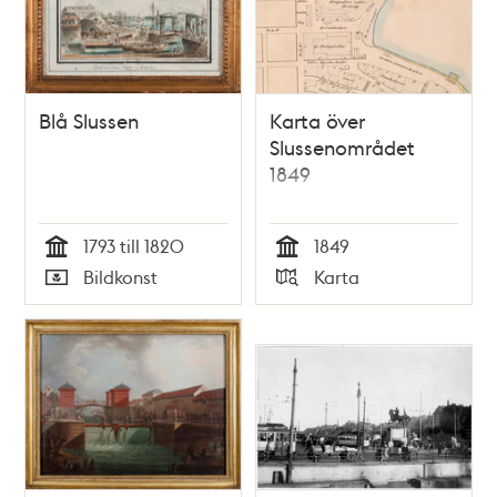
Blå Slussen
Karta över
Slussenområdet
1849
1793 till 1820
1849
Tid
Tid
Bildkonst
Karta
Typ
Typ