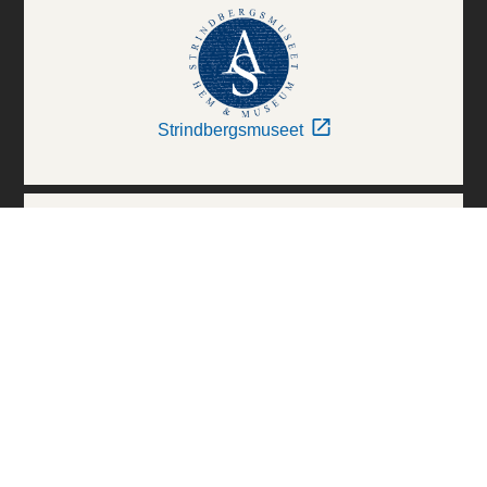
Strindbergsmuseet
Thielska Galleriet