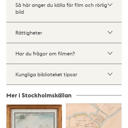
Så här anger du källa för film och rörlig
bild
Rättigheter
Har du frågor om filmen?
Kungliga biblioteket tipsar
Mer i Stockholmskällan
Relaterade
poster
och
teman