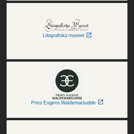
Litografiska museet
Prins Eugens Waldemarsudde