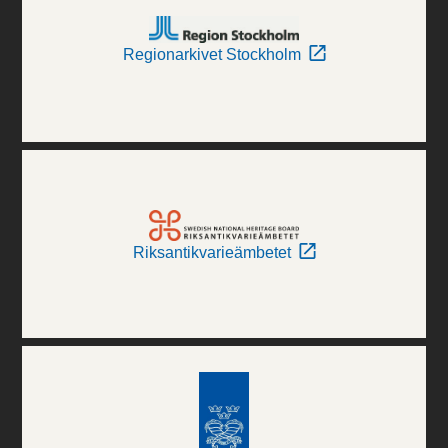
Regionarkivet Stockholm
Riksantikvarieämbetet