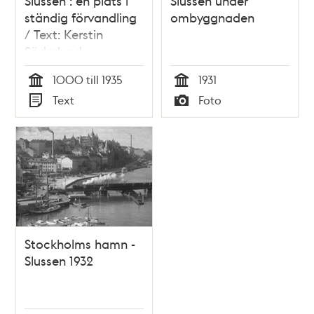
Slussen : en plats i
Slussen under
ständig förvandling
ombyggnaden
/ Text: Kerstin
Söderlund
1000 till 1935
1931
Tid
Tid
Text
Foto
Typ
Typ
Stockholms hamn -
Slussen 1932