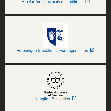
Arbetarrörelsens arkiv och bibliotek
Föreningen Stockholms Företagsminnen
Kungliga Biblioteket