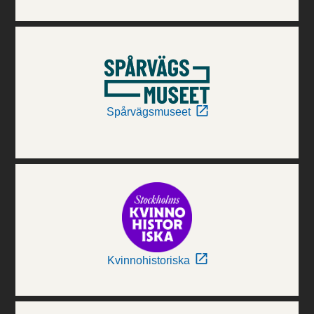
Spårvägsmuseet
Kvinnohistoriska