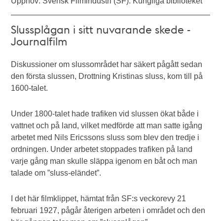
Upphov: Svensk Filmindustri (SF). Kungliga biblioteket
Slussplågan i sitt nuvarande skede -
Journalfilm
Diskussioner om slussområdet har säkert pågått sedan
den första slussen, Drottning Kristinas sluss, kom till på
1600-talet.
Under 1800-talet hade trafiken vid slussen ökat både i
vattnet och på land, vilket medförde att man satte igång
arbetet med Nils Ericssons sluss som blev den tredje i
ordningen. Under arbetet stoppades trafiken på land
varje gång man skulle släppa igenom en båt och man
talade om ”sluss-eländet”.
I det här filmklippet, hämtat från SF:s veckorevy 21
februari 1927, pågår återigen arbeten i området och den