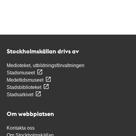
Kontakt
Stockholmskällan
Stockholmskällan drivs av
Medioteket, utbildningsförvaltningen
Stadsmuseet
Medeltidsmuseet
Stadsbiblioteket
Stadsarkivet
Om webbplatsen
Kontakta oss
Om Stockholmskällan