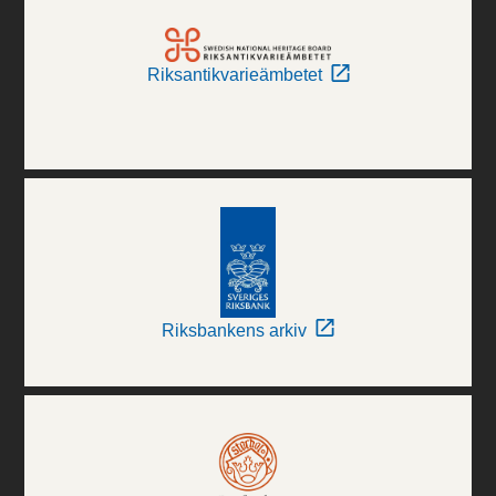
Riksantikvarieämbetet
Riksbankens arkiv