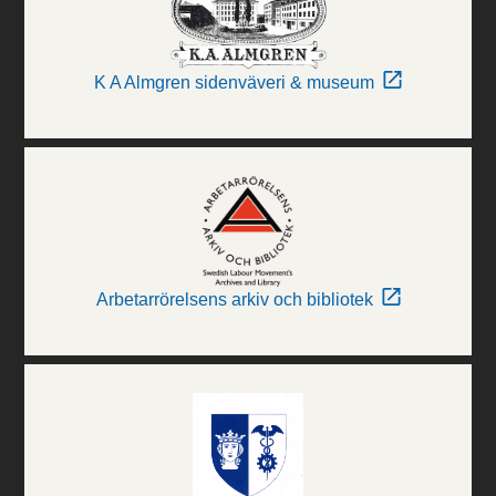
K A Almgren sidenväveri & museum
Arbetarrörelsens arkiv och bibliotek