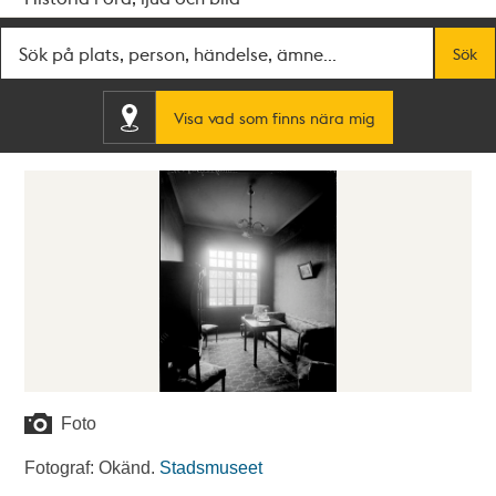
Fritextsök
Sök
Visa vad som finns nära mig
Foto
Fotograf: Okänd.
Stadsmuseet