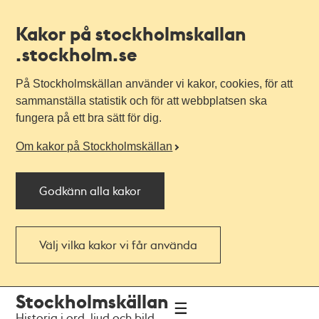
Kakor på stockholmskallan
.stockholm.se
På Stockholmskällan använder vi kakor, cookies, för att
sammanställa statistik och för att webbplatsen ska
fungera på ett bra sätt för dig.
Om kakor på Stockholmskällan
Godkänn alla kakor
Välj vilka kakor vi får använda
Till
Till
Stockholmskällan
navigationen
huvudinnehållet
Historia i ord, ljud och bild