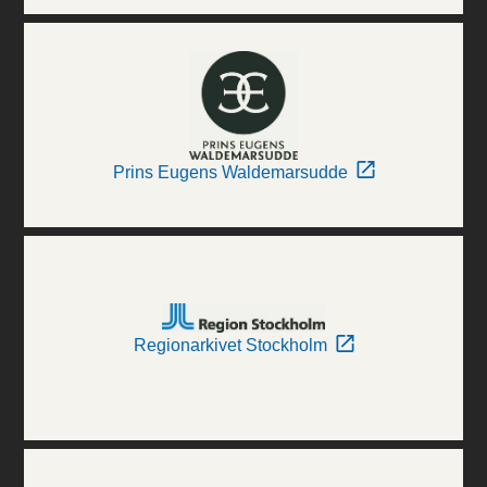
Prins Eugens Waldemarsudde
Regionarkivet Stockholm