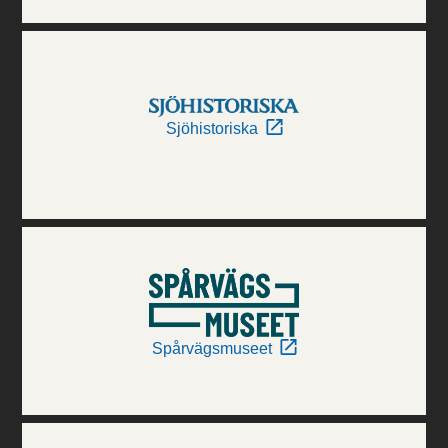
Sjöhistoriska
Spårvägsmuseet