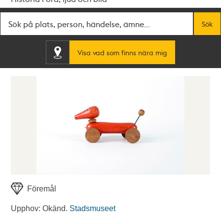
Fritextsök
Sök
Visa vad som finns nära mig
Föremål
Upphov: Okänd.
Stadsmuseet