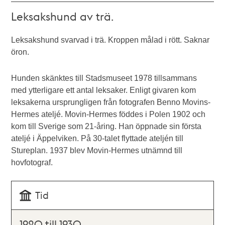
Leksakshund av trä.
Leksakshund svarvad i trä. Kroppen målad i rött. Saknar
öron.
Hunden skänktes till Stadsmuseet 1978 tillsammans
med ytterligare ett antal leksaker. Enligt givaren kom
leksakerna ursprungligen från fotografen Benno Movins-
Hermes ateljé. Movin-Hermes föddes i Polen 1902 och
kom till Sverige som 21-åring. Han öppnade sin första
ateljé i Äppelviken. På 30-talet flyttade ateljén till
Stureplan. 1937 blev Movin-Hermes utnämnd till
hovfotograf.
Tid
1920 till 1930