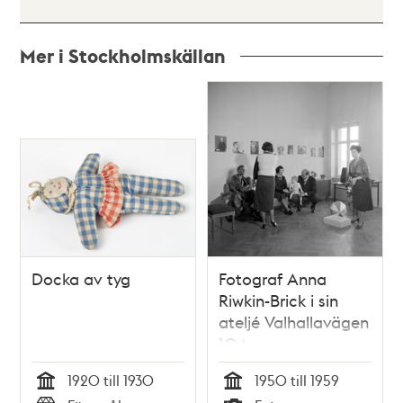
Mer i Stockholmskällan
Relaterade
poster
och
teman
Docka av tyg
Fotograf Anna
Riwkin-Brick i sin
ateljé Valhallavägen
104
1920 till 1930
1950 till 1959
Tid
Tid