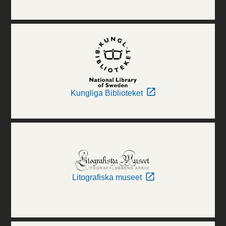
Kungliga Biblioteket
Litografiska museet