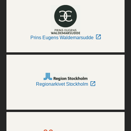
Prins Eugens Waldemarsudde
Regionarkivet Stockholm