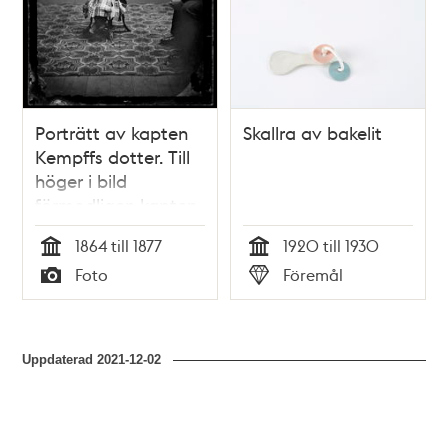
Porträtt av kapten
Skallra av bakelit
Kempffs dotter. Till
höger i bild
förmodligen kapten
Kempff
1864 till 1877
1920 till 1930
Tid
Tid
Foto
Föremål
Typ
Typ
Uppdaterad
2021-12-02