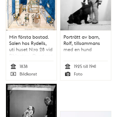
Min första bostad.
Porträtt av barn,
Salen hos Rydells,
Rolf, tillsammans
uti huset N:ro 28 vid
med en hund
Pihlgatan, Qvarteret
Bäckbrännaren
1838
1925 till 1941
mindre (nedra
Tid
Tid
Bildkonst
Foto
botten) (kopia,
Typ
Typ
utförd av Annastina
Alkman, f. Rydell)