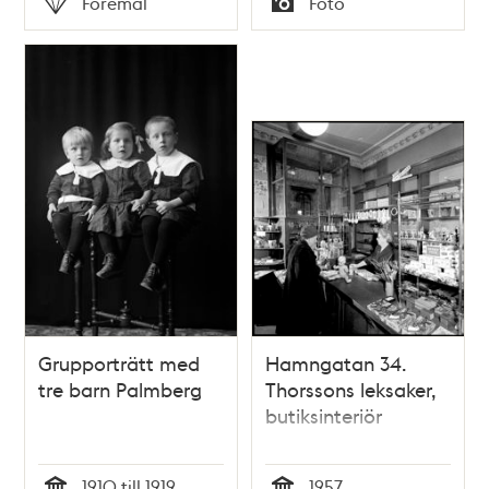
Föremål
Foto
Typ
Typ
Grupporträtt med
Hamngatan 34.
tre barn Palmberg
Thorssons leksaker,
butiksinteriör
1910 till 1919
1957