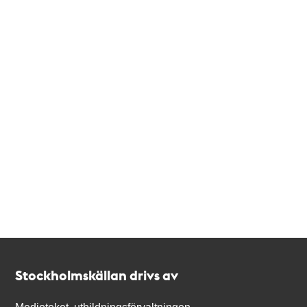
Kontakt
Stockholmskällan
Stockholmskällan drivs av