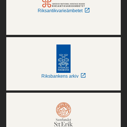
Riksantikvarieämbetet
Riksbankens arkiv