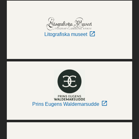
Litografiska museet
Prins Eugens Waldemarsudde