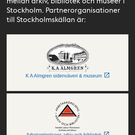
mellan arkiv, bibliotek och museer i
Stockholm. Partnerorganisationer
till Stockholmskällan är:
K A Almgren sidenväveri & museum
Arbetarrörelsens arkiv och bibliotek