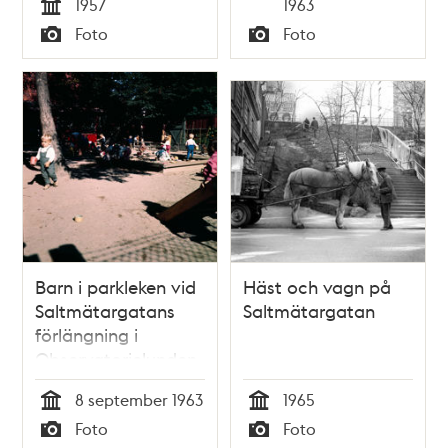
Tid
1957
1963
Tid
Foto
Foto
Typ
Typ
Barn i parkleken vid
Häst och vagn på
Saltmätargatans
Saltmätargatan
förlängning i
Observatorielunden
8 september 1963
1965
Tid
Tid
Foto
Foto