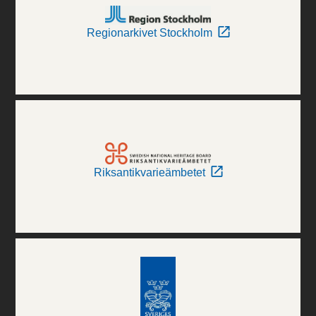
Regionarkivet Stockholm
Riksantikvarieämbetet