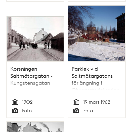
Typ
Typ
Korsningen
Parklek vid
Saltmätargatan -
Saltmätargatans
Kungstensgatan
förlängning i
Observatorielunden
1902
19 mars 1962
Tid
Tid
Foto
Foto
Typ
Typ