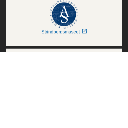
Strindbergsmuseet
Thielska Galleriet