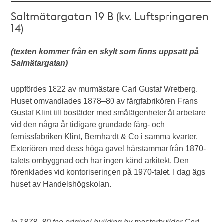
Saltmätargatan 19 B (kv. Luftspringaren
14)
(texten kommer från en skylt som finns uppsatt på
Salmätargatan)
uppfördes 1822 av murmästare Carl Gustaf Wretberg.
Huset omvandlades 1878–80 av färgfabrikören Frans
Gustaf Klint till bostäder med smålägenheter åt arbetare
vid den några år tidigare grundade färg- och
fernissfabriken Klint, Bernhardt & Co i samma kvarter.
Exteriören med dess höga gavel härstammar från 1870-
talets ombyggnad och har ingen känd arkitekt. Den
förenklades vid kontoriseringen på 1970-talet. I dag ägs
huset av Handelshögskolan.
In 1878–80 the original building by masterbuilder
Carl