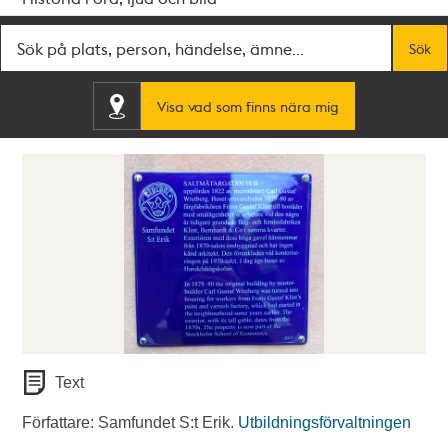
Fritextsök
Sök
Visa vad som finns nära mig
Text
Författare: Samfundet S:t Erik.
Utbildningsförvaltningen