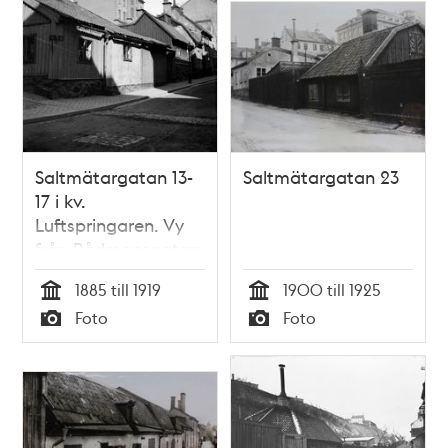
Saltmätargatan 13-
Saltmätargatan 23
17 i kv.
Luftspringaren. Vy
från Rådmansgatan
1885 till 1919
1900 till 1925
Tid
Tid
Foto
Foto
Typ
Typ