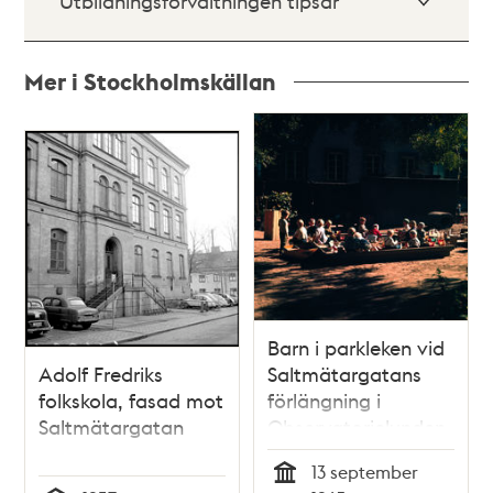
Utbildningsförvaltningen tipsar
Mer i Stockholmskällan
Relaterade
poster
och
teman
Barn i parkleken vid
Adolf Fredriks
Saltmätargatans
folkskola, fasad mot
förlängning i
Saltmätargatan
Observatorielunden
13 september