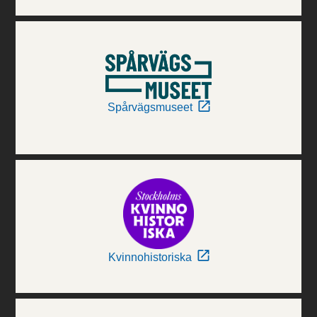
Spårvägsmuseet
Kvinnohistoriska