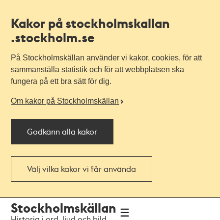
Kakor på stockholmskallan
.stockholm.se
På Stockholmskällan använder vi kakor, cookies, för att
sammanställa statistik och för att webbplatsen ska
fungera på ett bra sätt för dig.
Om kakor på Stockholmskällan
Godkänn alla kakor
Välj vilka kakor vi får använda
Till
Till
Stockholmskällan
navigationen
huvudinnehållet
Historia i ord, ljud och bild