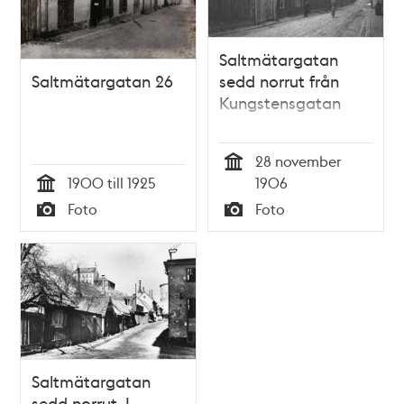
Saltmätargatan
Saltmätargatan 26
sedd norrut från
Kungstensgatan
28 november
Tid
1900 till 1925
1906
Tid
Foto
Foto
Typ
Typ
Saltmätargatan
sedd norrut. I