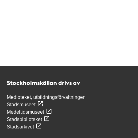
Kontakt
Stockholmskällan
Stockholmskällan drivs av
Medioteket, utbildningsförvaltningen
Stadsmuseet
Medeltidsmuseet
Stadsbiblioteket
Stadsarkivet