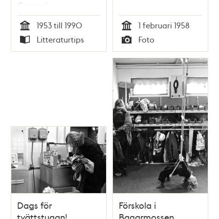
Grannskap
1953 till 1990
1 februari 1958
Tid
Tid
Litteraturtips
Foto
Typ
Typ
Dags för
Förskola i
tvättstugan!
Bagarmossen