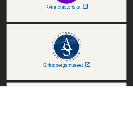
Kvinnohistoriska
Strindbergsmuseet
Thielska Galleriet