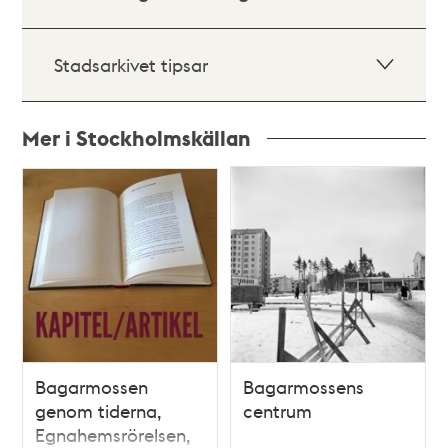
Stadsarkivet tipsar
Mer i Stockholmskällan
Relaterade
poster
och
teman
Bagarmossen
Bagarmossens
genom tiderna,
centrum
Egnahemsrörelsen,