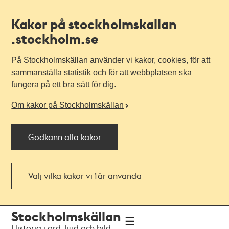
Kakor på stockholmskallan
.stockholm.se
På Stockholmskällan använder vi kakor, cookies, för att
sammanställa statistik och för att webbplatsen ska
fungera på ett bra sätt för dig.
Om kakor på Stockholmskällan
Godkänn alla kakor
Välj vilka kakor vi får använda
Till
Till
Stockholmskällan
navigationen
huvudinnehållet
Historia i ord, ljud och bild