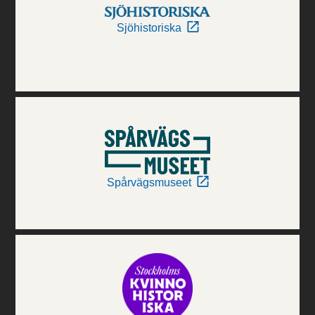
Sjöhistoriska
Spårvägsmuseet