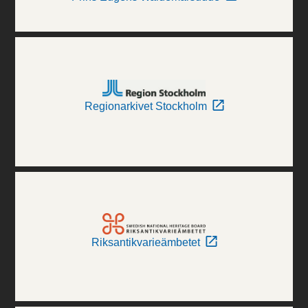
Regionarkivet Stockholm
Riksantikvarieämbetet