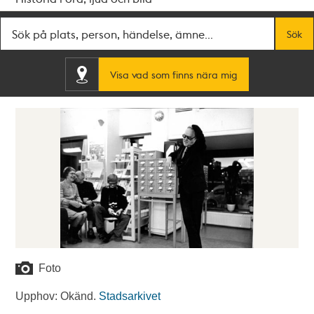
Fritextsök
Sök
Visa vad som finns nära mig
Foto
Upphov: Okänd.
Stadsarkivet