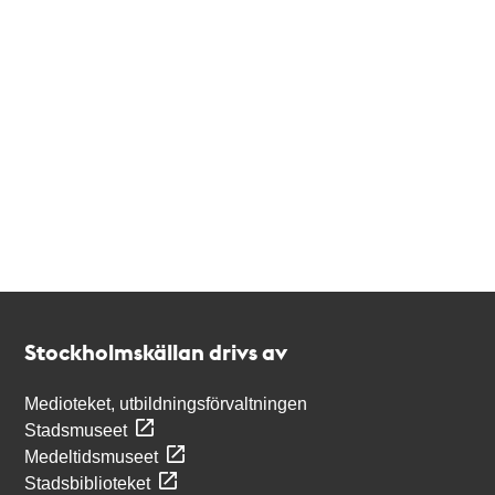
Kontakt
Stockholmskällan
Stockholmskällan drivs av
Medioteket, utbildningsförvaltningen
Stadsmuseet
Medeltidsmuseet
Stadsbiblioteket