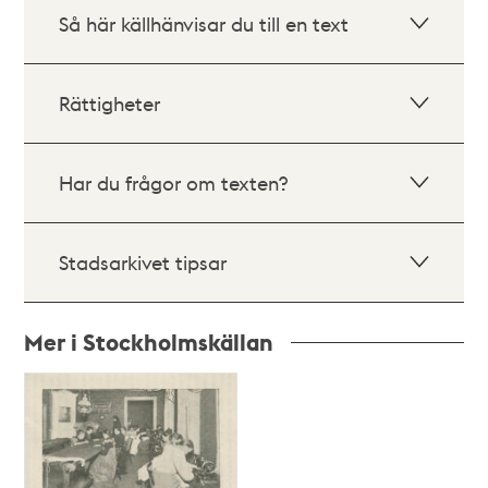
Så här källhänvisar du till en text
Rättigheter
Har du frågor om texten?
Stadsarkivet tipsar
Mer i Stockholmskällan
Relaterade
poster
och
teman