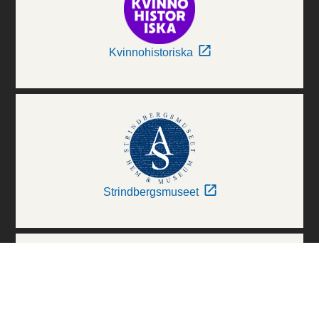
Kvinnohistoriska
Strindbergsmuseet