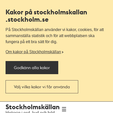
Kakor på stockholmskallan
.stockholm.se
På Stockholmskällan använder vi kakor, cookies, för att
sammanställa statistik och för att webbplatsen ska
fungera på ett bra sätt för dig.
Om kakor på Stockholmskällan
Godkänn alla kakor
Välj vilka kakor vi får använda
Till
Till
Stockholmskällan
navigationen
huvudinnehållet
Historia i ord, ljud och bild