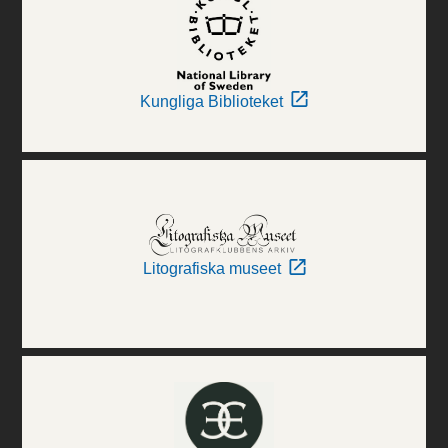
Kungliga Biblioteket
Litografiska museet