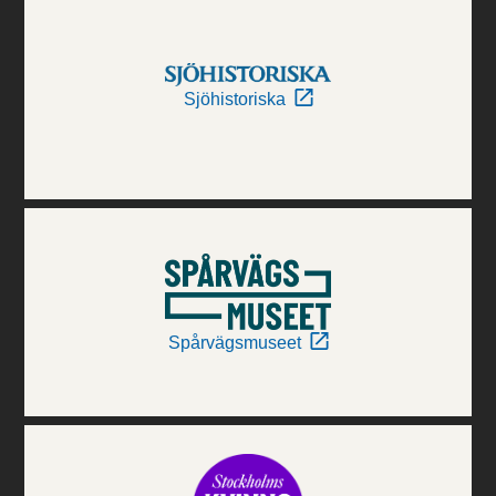
Sjöhistoriska
Spårvägsmuseet