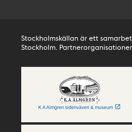
Stockholmskällan är ett samarbete
Stockholm. Partnerorganisationer 
K A Almgren sidenväveri & museum