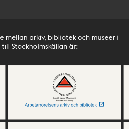
 mellan arkiv, bibliotek och museer i
till Stockholmskällan är:
Arbetarrörelsens arkiv och bibliotek