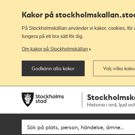
Kakor på stockholmskallan
.st
På Stockholmskällan använder vi kakor, cookies, för a
fungera på ett bra sätt för dig.
Om kakor på Stockholmskällan
Godkänn alla kakor
Välj vilka kak
Till
Till
Stockholmsk
navigationen
huvudinnehållet
Historia i ord, ljud oc
Fritextsök