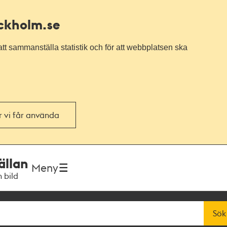
ockholm.se
tt sammanställa statistik och för att webbplatsen ska
or vi får använda
ällan
Meny
h bild
Sök