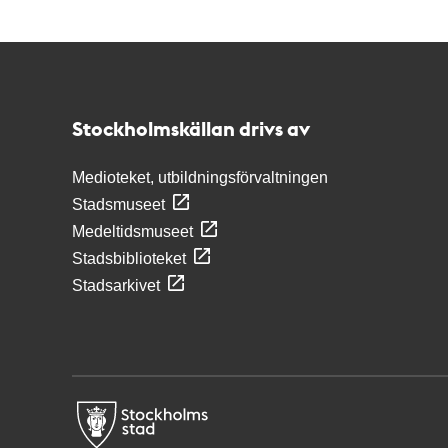
Kontakt
Stockholmskällan
Stockholmskällan drivs av
Medioteket, utbildningsförvaltningen
Stadsmuseet
Medeltidsmuseet
Stadsbiblioteket
Stadsarkivet