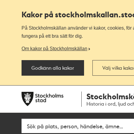
Kakor på stockholmskallan
.st
På Stockholmskällan använder vi kakor, cookies, för a
fungera på ett bra sätt för dig.
Om kakor på Stockholmskällan
Godkänn alla kakor
Välj vilka kak
Till
Till
Stockholmsk
navigationen
huvudinnehållet
Historia i ord, ljud oc
Fritextsök