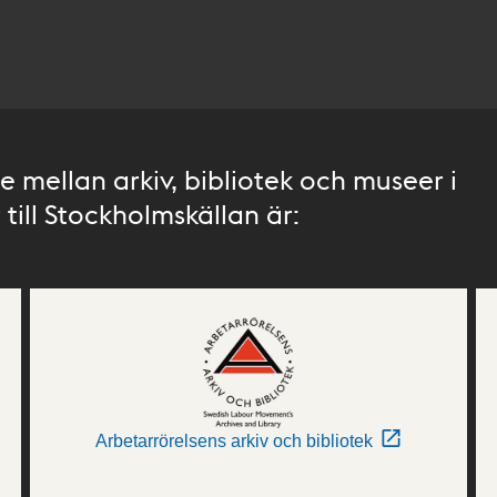
 mellan arkiv, bibliotek och museer i
till Stockholmskällan är:
Arbetarrörelsens arkiv och bibliotek