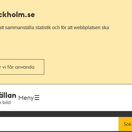
ockholm.se
tt sammanställa statistik och för att webbplatsen ska
or vi får använda
ällan
Meny
h bild
Sök