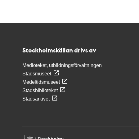
Kontakt
Stockholmskällan
Stockholmskällan drivs av
Medioteket, utbildningsförvaltningen
Stadsmuseet
Medeltidsmuseet
Stadsbiblioteket
Stadsarkivet