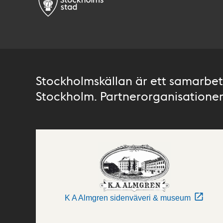
Stockholmskällan är ett samarbete
Stockholm. Partnerorganisationer 
K A Almgren sidenväveri & museum