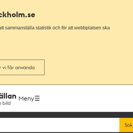
ockholm.se
tt sammanställa statistik och för att webbplatsen ska
or vi får använda
ällan
Meny
h bild
Sök