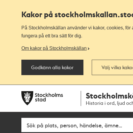
Kakor på stockholmskallan
.st
På Stockholmskällan använder vi kakor, cookies, för a
fungera på ett bra sätt för dig.
Om kakor på Stockholmskällan
Godkänn alla kakor
Välj vilka kak
Till
Till
Stockholmsk
navigationen
huvudinnehållet
Historia i ord, ljud oc
Fritextsök