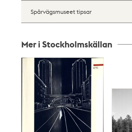
Spårvägsmuseet tipsar
Mer i Stockholmskällan
Relaterade
poster
och
teman