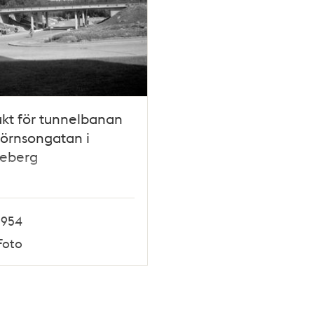
kt för tunnelbanan
jörnsongatan i
keberg
1954
Foto