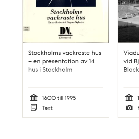
Stockholms vackraste hus
Viadu
– en presentation av 14
vid B
hus i Stockholm
Blac
1600 till 1995
Tid
Tid
Text
Typ
Typ