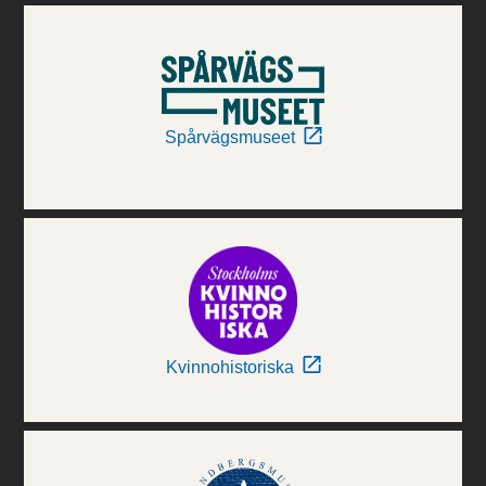
Spårvägsmuseet
Kvinnohistoriska