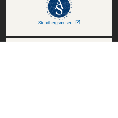
Strindbergsmuseet
Thielska Galleriet