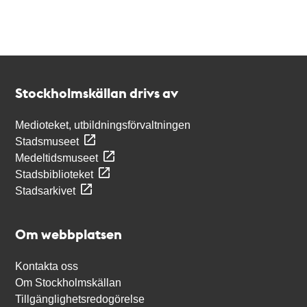
Kontakt
Stockholmskällan
Stockholmskällan drivs av
Medioteket, utbildningsförvaltningen
Stadsmuseet
Medeltidsmuseet
Stadsbiblioteket
Stadsarkivet
Om webbplatsen
Kontakta oss
Om Stockholmskällan
Tillgänglighetsredogörelse