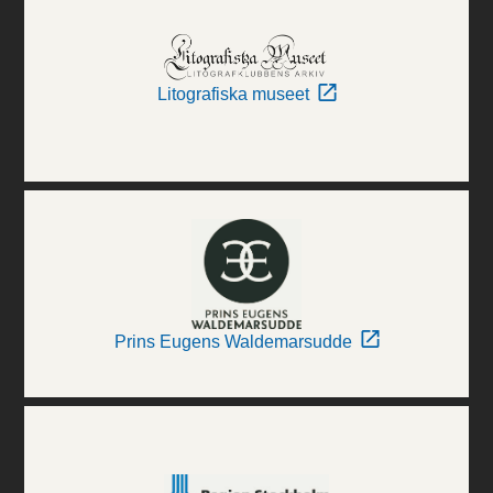
Litografiska museet
Prins Eugens Waldemarsudde