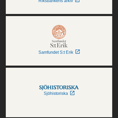
Riksbankens arkiv
Samfundet S:t Erik
Sjöhistoriska