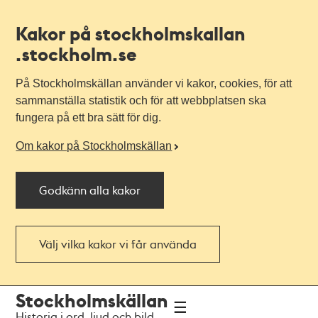
Kakor på stockholmskallan
.stockholm.se
På Stockholmskällan använder vi kakor, cookies, för att
sammanställa statistik och för att webbplatsen ska
fungera på ett bra sätt för dig.
Om kakor på Stockholmskällan
Godkänn alla kakor
Välj vilka kakor vi får använda
Till
Till
Stockholmskällan
navigationen
huvudinnehållet
Historia i ord, ljud och bild