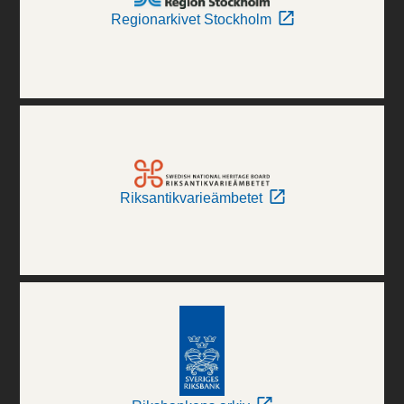
Regionarkivet Stockholm
Riksantikvarieämbetet