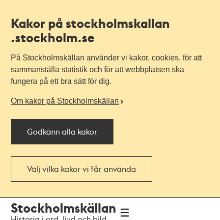
Kakor på stockholmskallan
.stockholm.se
På Stockholmskällan använder vi kakor, cookies, för att
sammanställa statistik och för att webbplatsen ska
fungera på ett bra sätt för dig.
Om kakor på Stockholmskällan
Godkänn alla kakor
Välj vilka kakor vi får använda
Till
Till
Stockholmskällan
navigationen
huvudinnehållet
Historia i ord, ljud och bild