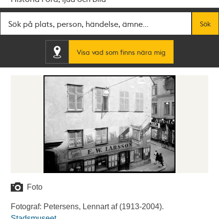
Fritextsök
Sök
Visa vad som finns nära mig
Foto
Fotograf: Petersens, Lennart af (1913-2004).
Stadsmuseet