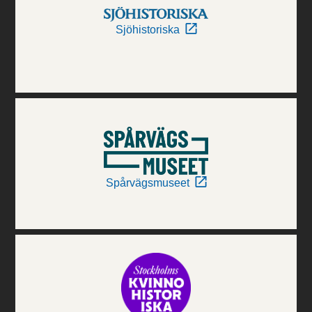
Sjöhistoriska
Spårvägsmuseet