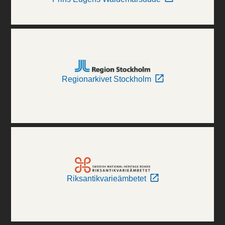
Regionarkivet Stockholm
Riksantikvarieämbetet