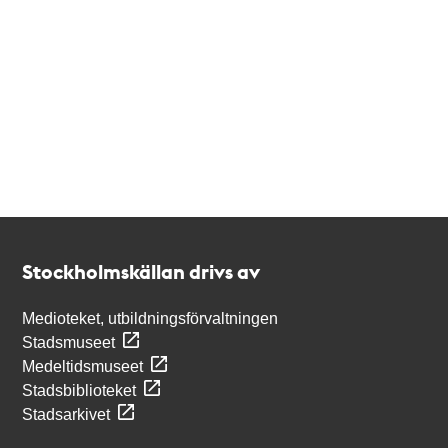
Kontakt
Stockholmskällan
Stockholmskällan drivs av
Medioteket, utbildningsförvaltningen
Stadsmuseet
Medeltidsmuseet
Stadsbiblioteket
Stadsarkivet