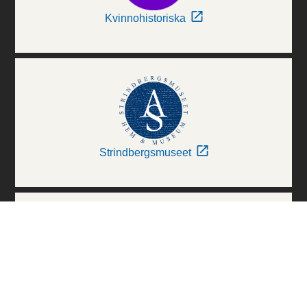
Kvinnohistoriska
Strindbergsmuseet
Thielska Galleriet