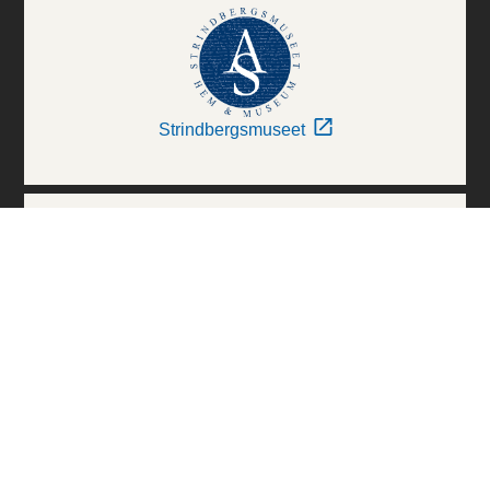
Strindbergsmuseet
Thielska Galleriet