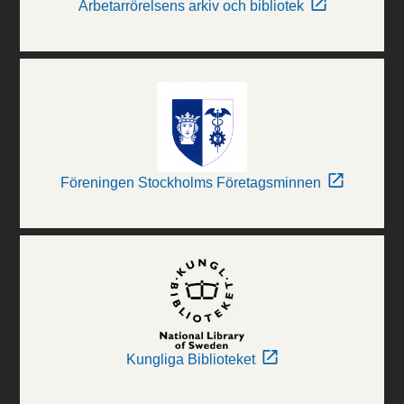
Arbetarrörelsens arkiv och bibliotek
Föreningen Stockholms Företagsminnen
Kungliga Biblioteket