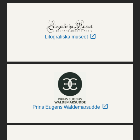
Litografiska museet
Prins Eugens Waldemarsudde