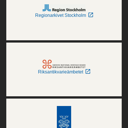
Regionarkivet Stockholm
Riksantikvarieämbetet