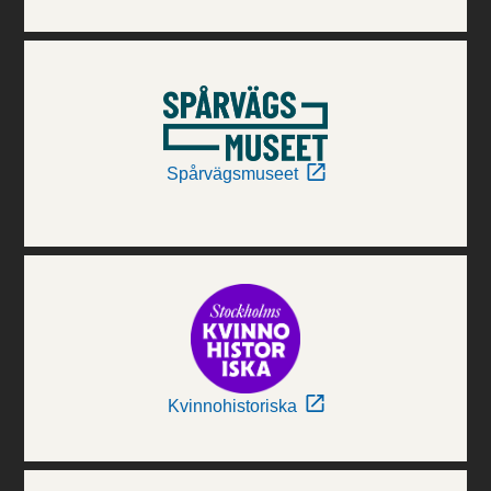
Spårvägsmuseet
Kvinnohistoriska