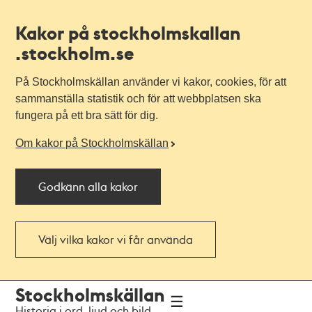
Kakor på stockholmskallan
.stockholm.se
På Stockholmskällan använder vi kakor, cookies, för att
sammanställa statistik och för att webbplatsen ska
fungera på ett bra sätt för dig.
Om kakor på Stockholmskällan
Godkänn alla kakor
Välj vilka kakor vi får använda
Till
Till
Stockholmskällan
navigationen
huvudinnehållet
Historia i ord, ljud och bild