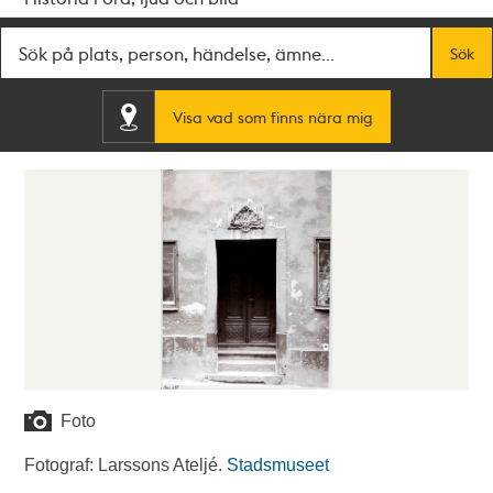
Fritextsök
Sök
Visa vad som finns nära mig
Foto
Fotograf: Larssons Ateljé.
Stadsmuseet