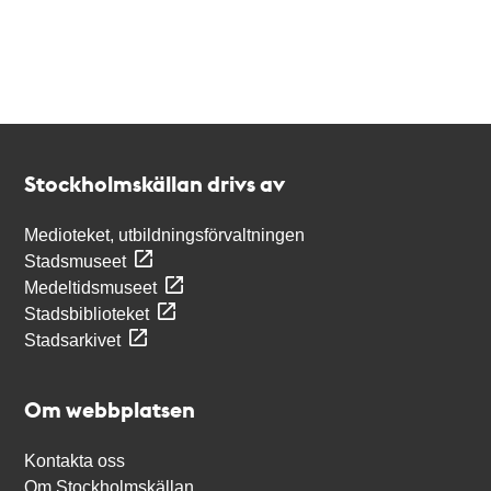
Kontakt
Stockholmskällan
Stockholmskällan drivs av
Medioteket, utbildningsförvaltningen
Stadsmuseet
Medeltidsmuseet
Stadsbiblioteket
Stadsarkivet
Om webbplatsen
Kontakta oss
Om Stockholmskällan