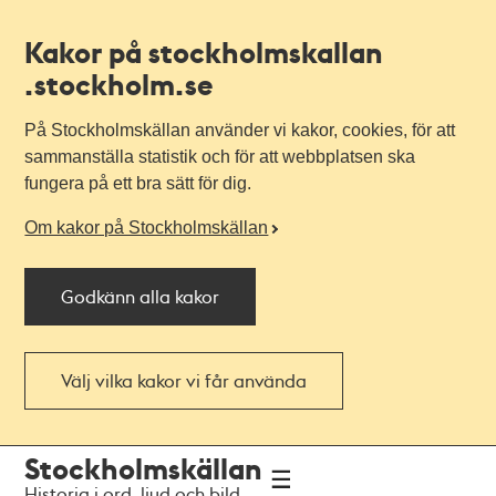
Kakor på stockholmskallan
.stockholm.se
På Stockholmskällan använder vi kakor, cookies, för att
sammanställa statistik och för att webbplatsen ska
fungera på ett bra sätt för dig.
Om kakor på Stockholmskällan
Godkänn alla kakor
Välj vilka kakor vi får använda
Till
Till
Stockholmskällan
navigationen
huvudinnehållet
Historia i ord, ljud och bild