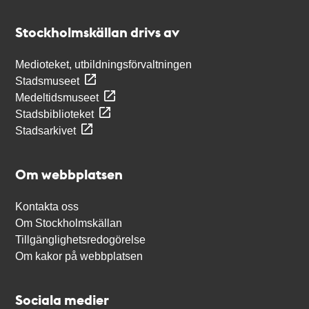
Kontakt
Stockholmskällan
Stockholmskällan drivs av
Medioteket, utbildningsförvaltningen
Stadsmuseet
Medeltidsmuseet
Stadsbiblioteket
Stadsarkivet
Om webbplatsen
Kontakta oss
Om Stockholmskällan
Tillgänglighetsredogörelse
Om kakor på webbplatsen
Sociala medier