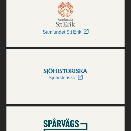
Samfundet S:t Erik
Sjöhistoriska