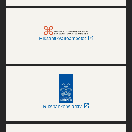
Riksantikvarieämbetet
Riksbankens arkiv