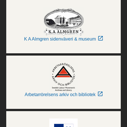
K A Almgren sidenväveri & museum
Arbetarrörelsens arkiv och bibliotek