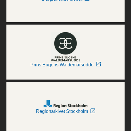
Prins Eugens Waldemarsudde
Regionarkivet Stockholm