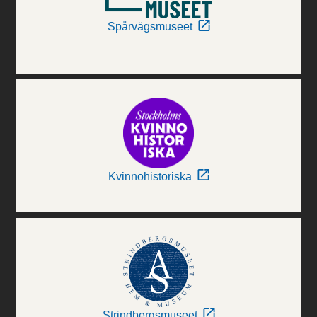
Spårvägsmuseet
Kvinnohistoriska
Strindbergsmuseet