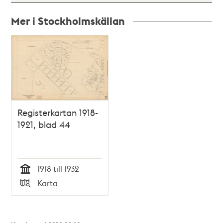
Mer i Stockholmskällan
Relaterade
poster
och
teman
Registerkartan 1918-
1921, blad 44
1918 till 1932
Tid
Karta
Typ