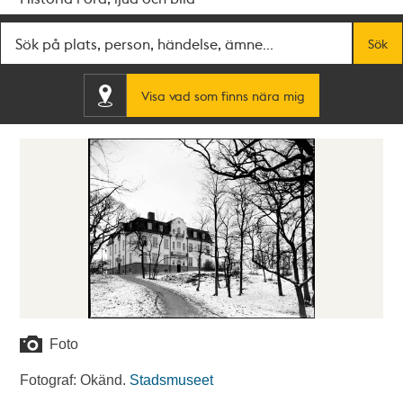
Fritextsök
Sök
Visa vad som finns nära mig
Foto
Fotograf: Okänd.
Stadsmuseet