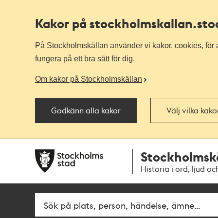
Kakor på stockholmskallan
.st
På Stockholmskällan använder vi kakor, cookies, för a
fungera på ett bra sätt för dig.
Om kakor på Stockholmskällan
Godkänn alla kakor
Välj vilka kak
Till
Till
Stockholmsk
navigationen
huvudinnehållet
Historia i ord, ljud oc
Fritextsök