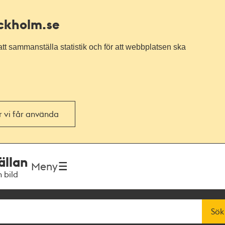
ockholm.se
tt sammanställa statistik och för att webbplatsen ska
or vi får använda
ällan
Meny
h bild
Sök