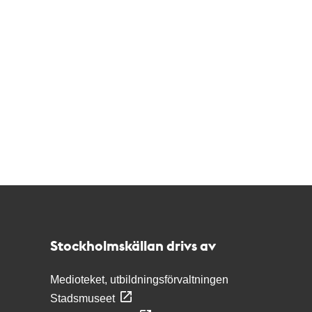
Kontakt
Stockholmskällan
Stockholmskällan drivs av
Medioteket, utbildningsförvaltningen
Stadsmuseet