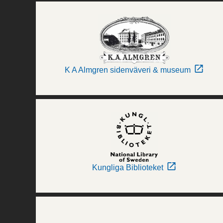
K A Almgren sidenväveri & museum
Kungliga Biblioteket