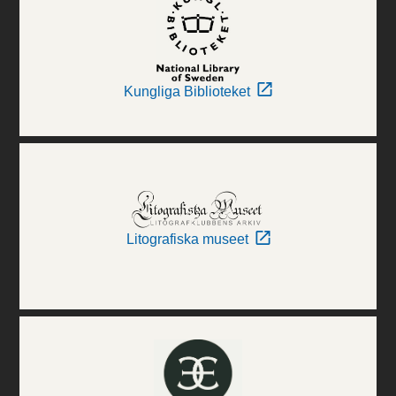
Kungliga Biblioteket
Litografiska museet