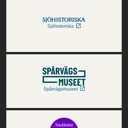
Sjöhistoriska
Spårvägsmuseet