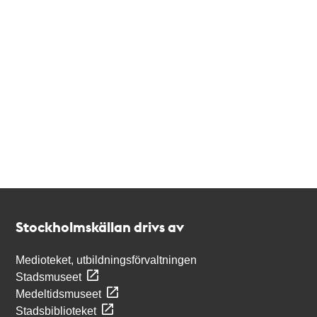
Kontakt
Stockholmskällan
Stockholmskällan drivs av
Medioteket, utbildningsförvaltningen
Stadsmuseet
Medeltidsmuseet
Stadsbiblioteket