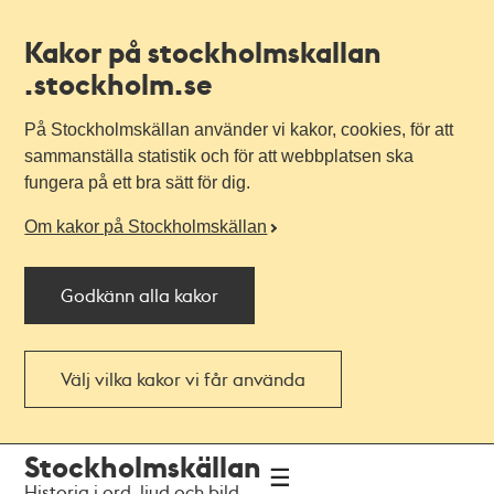
Kakor på stockholmskallan
.stockholm.se
På Stockholmskällan använder vi kakor, cookies, för att
sammanställa statistik och för att webbplatsen ska
fungera på ett bra sätt för dig.
Om kakor på Stockholmskällan
Godkänn alla kakor
Välj vilka kakor vi får använda
Till
Till
Stockholmskällan
navigationen
huvudinnehållet
Historia i ord, ljud och bild