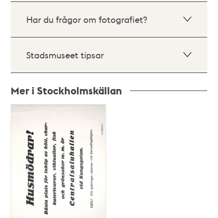
Har du frågor om fotografiet?
Stadsmuseet tipsar
Mer i Stockholmskällan
Relaterade
poster
och
teman