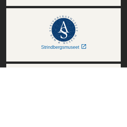
Strindbergsmuseet
Thielska Galleriet