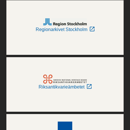
Regionarkivet Stockholm
Riksantikvarieämbetet