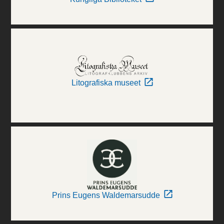
Litografiska museet
Prins Eugens Waldemarsudde