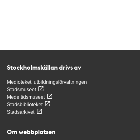
Kontakt
Stockholmskällan
Stockholmskällan drivs av
Medioteket, utbildningsförvaltningen
Stadsmuseet
Medeltidsmuseet
Stadsbiblioteket
Stadsarkivet
Om webbplatsen