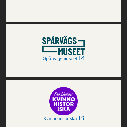
Spårvägsmuseet
Kvinnohistoriska