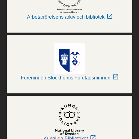
Arbetarrörelsens arkiv och bibliotek
Föreningen Stockholms Företagsminnen
Kungliga Biblioteket