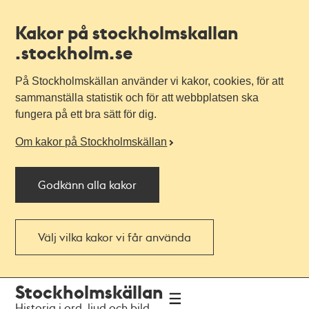
Kakor på stockholmskallan
.stockholm.se
På Stockholmskällan använder vi kakor, cookies, för att
sammanställa statistik och för att webbplatsen ska
fungera på ett bra sätt för dig.
Om kakor på Stockholmskällan
Godkänn alla kakor
Välj vilka kakor vi får använda
Till
Till
Stockholmskällan
navigationen
huvudinnehållet
Historia i ord, ljud och bild