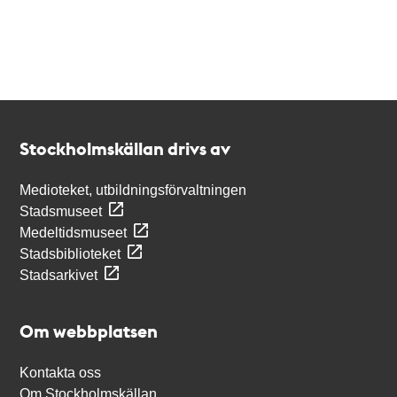
Kontakt
Stockholmskällan
Stockholmskällan drivs av
Medioteket, utbildningsförvaltningen
Stadsmuseet
Medeltidsmuseet
Stadsbiblioteket
Stadsarkivet
Om webbplatsen
Kontakta oss
Om Stockholmskällan