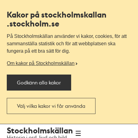
Kakor på stockholmskallan
.stockholm.se
På Stockholmskällan använder vi kakor, cookies, för att
sammanställa statistik och för att webbplatsen ska
fungera på ett bra sätt för dig.
Om kakor på Stockholmskällan
Godkänn alla kakor
Välj vilka kakor vi får använda
Till
Till
Stockholmskällan
navigationen
huvudinnehållet
Historia i ord, ljud och bild