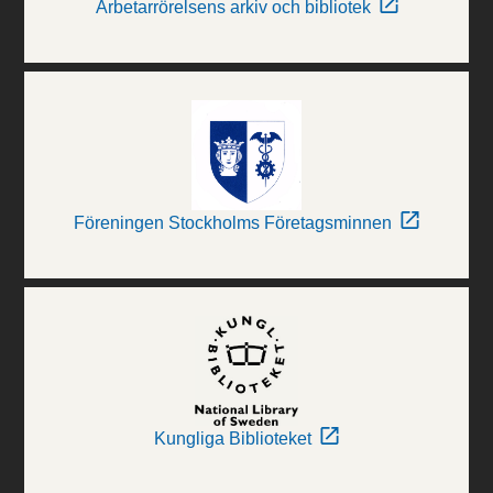
Arbetarrörelsens arkiv och bibliotek
Föreningen Stockholms Företagsminnen
Kungliga Biblioteket