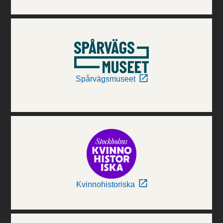
Spårvägsmuseet
Kvinnohistoriska