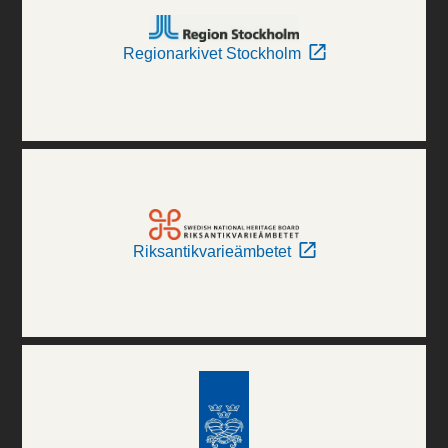
Regionarkivet Stockholm
Riksantikvarieämbetet