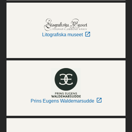
Litografiska museet
Prins Eugens Waldemarsudde