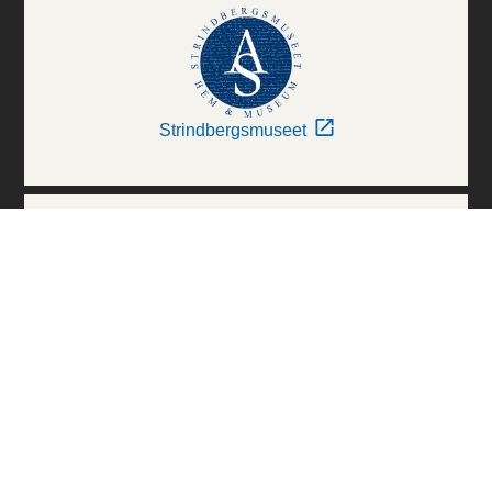
Strindbergsmuseet
Thielska Galleriet