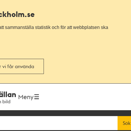
ockholm.se
tt sammanställa statistik och för att webbplatsen ska
or vi får använda
ällan
Meny
h bild
Sök