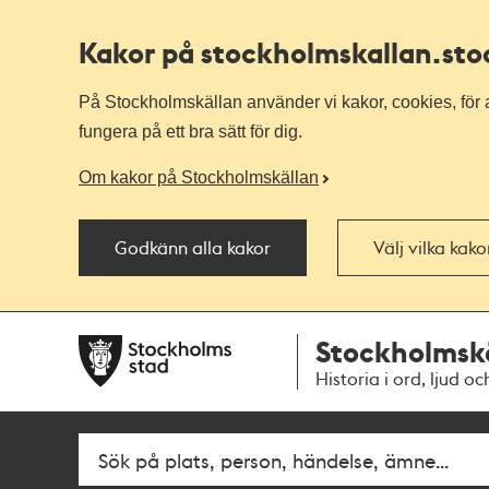
Kakor på stockholmskallan
.st
På Stockholmskällan använder vi kakor, cookies, för a
fungera på ett bra sätt för dig.
Om kakor på Stockholmskällan
Godkänn alla kakor
Välj vilka kak
Till
Till
Stockholmsk
navigationen
huvudinnehållet
Historia i ord, ljud oc
Fritextsök