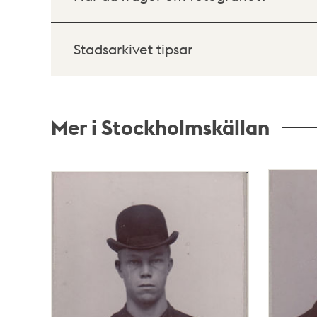
Stadsarkivet tipsar
Mer i Stockholmskällan
Relaterade
poster
och
teman