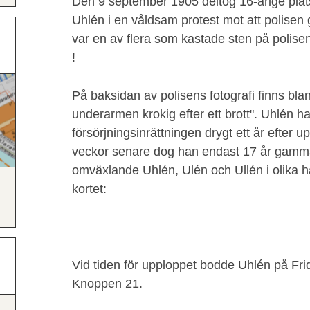
Den 9 september 1905 deltog 16-årige plåt
Uhlén i en våldsam protest mot att polise
var en av flera som kastade sten på polise
!
På baksidan av polisens fotografi finns bla
underarmen krokig efter ett brott". Uhlén
försörjningsinrättningen drygt ett år efter u
veckor senare dog han endast 17 år gamm
omväxlande Uhlén, Ulén och Ullén i olika h
kortet:
Vid tiden för upploppet bodde Uhlén på Fr
Knoppen 21.