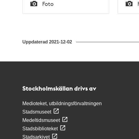
Tid
Tid
Foto
Typ
Typ
Uppdaterad
2021-12-02
Kontakt
Stockholmskällan
Stockholmskällan drivs av
Medioteket, utbildningsförvaltningen
Stadsmuseet
Medeltidsmuseet
Stadsbiblioteket
Stadsarkivet