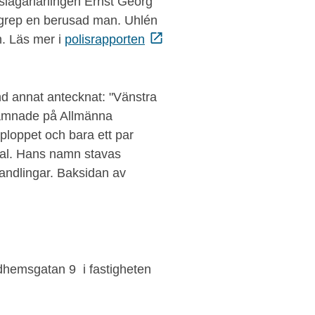
slagarlärlingen Ernst Georg
n grep en berusad man. Uhlén
n. Läs mer i
polisrapporten
nd annat antecknat: "Vänstra
 hamnade på Allmänna
pploppet och bara ett par
al. Hans namn stavas
andlingar. Baksidan av
idhemsgatan 9 i fastigheten