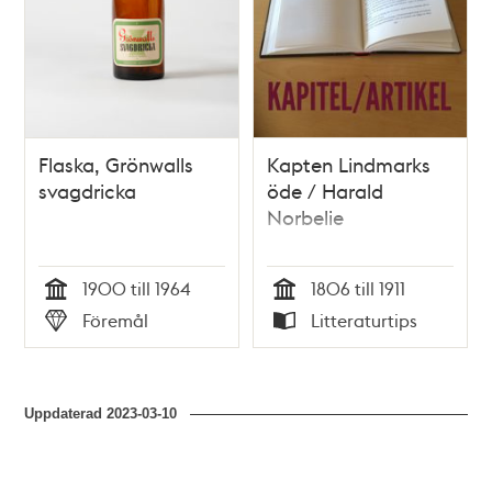
Flaska, Grönwalls
Kapten Lindmarks
svagdricka
öde / Harald
Norbelie
1900 till 1964
1806 till 1911
Tid
Tid
Föremål
Litteraturtips
Typ
Typ
Uppdaterad
2023-03-10