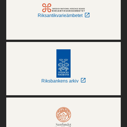
Riksantikvarieämbetet
Riksbankens arkiv