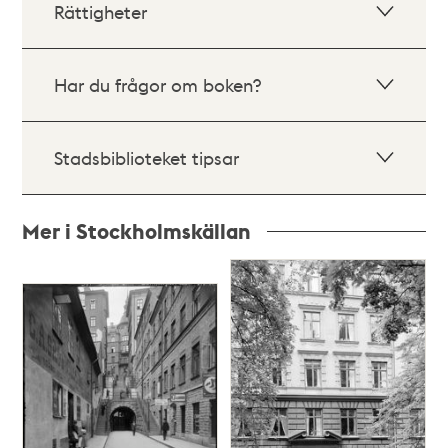
Rättigheter
Har du frågor om boken?
Stadsbiblioteket tipsar
Mer i Stockholmskällan
Relaterade
poster
och
teman