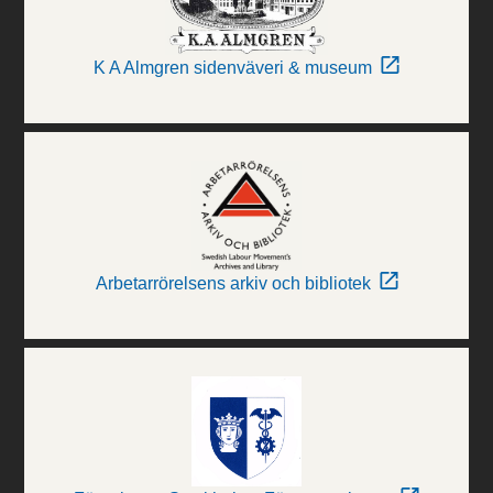
K A Almgren sidenväveri & museum
Arbetarrörelsens arkiv och bibliotek