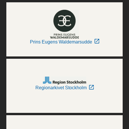
Prins Eugens Waldemarsudde
Regionarkivet Stockholm