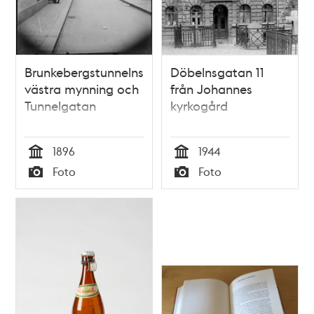
Brunkebergstunnelns
Döbelnsgatan 11
västra mynning och
från Johannes
Tunnelgatan
kyrkogård
1896
1944
Tid
Tid
Foto
Foto
Typ
Typ