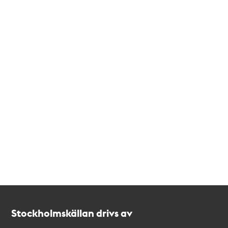
Kontakt
Stockholmskällan
Stockholmskällan drivs av