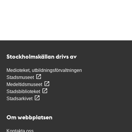
Kontakt
Stockholmskällan
Stockholmskällan drivs av
Medioteket, utbildningsförvaltningen
Stadsmuseet
Medeltidsmuseet
Stadsbiblioteket
Stadsarkivet
Om webbplatsen
Kontakta oss