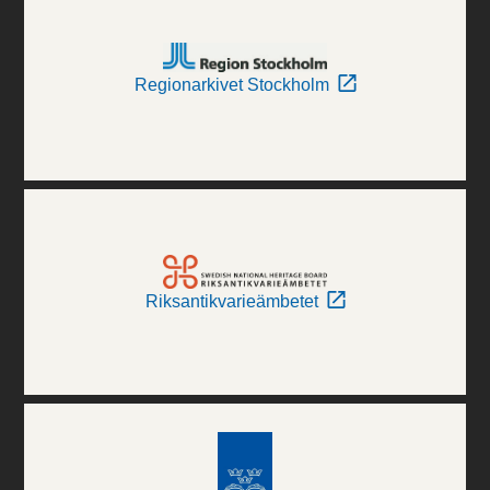
Regionarkivet Stockholm
Riksantikvarieämbetet