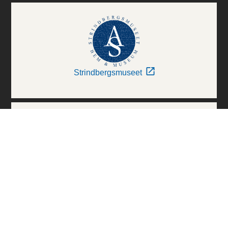
Strindbergsmuseet
Thielska Galleriet