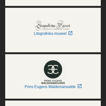
Litografiska museet
Prins Eugens Waldemarsudde