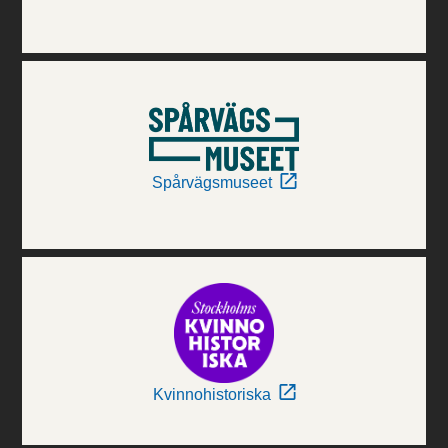
Spårvägsmuseet
Kvinnohistoriska