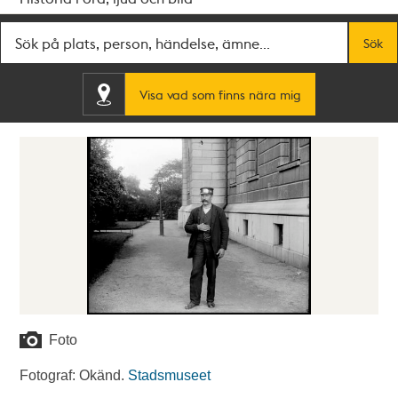
Fritextsök
Sök
Visa vad som finns nära mig
Foto
Fotograf: Okänd.
Stadsmuseet