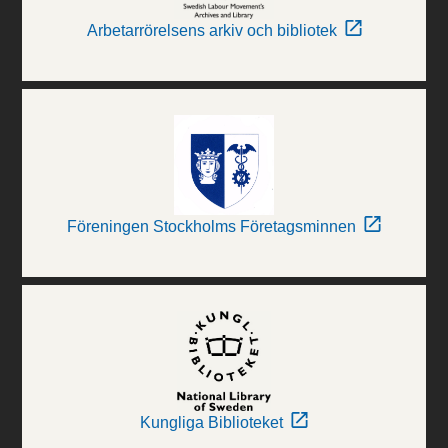
Arbetarrörelsens arkiv och bibliotek
Föreningen Stockholms Företagsminnen
Kungliga Biblioteket