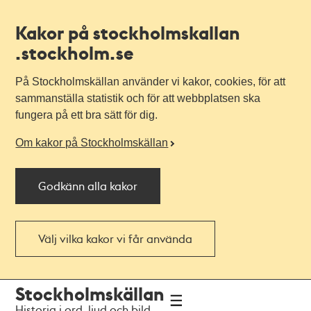
Kakor på stockholmskallan
.stockholm.se
På Stockholmskällan använder vi kakor, cookies, för att
sammanställa statistik och för att webbplatsen ska
fungera på ett bra sätt för dig.
Om kakor på Stockholmskällan
Godkänn alla kakor
Välj vilka kakor vi får använda
Till
Till
Stockholmskällan
navigationen
huvudinnehållet
Historia i ord, ljud och bild