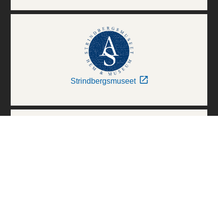
Strindbergsmuseet
Thielska Galleriet