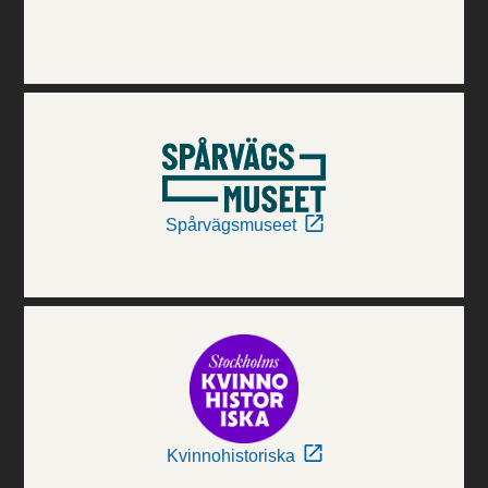
Spårvägsmuseet
Kvinnohistoriska