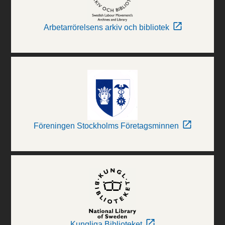
Arbetarrörelsens arkiv och bibliotek
Föreningen Stockholms Företagsminnen
Kungliga Biblioteket