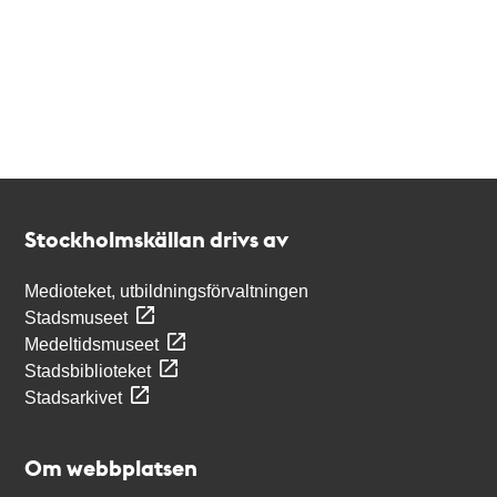
Kontakt
Stockholmskällan
Stockholmskällan drivs av
Medioteket, utbildningsförvaltningen
Stadsmuseet
Medeltidsmuseet
Stadsbiblioteket
Stadsarkivet
Om webbplatsen