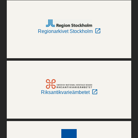
Regionarkivet Stockholm
Riksantikvarieämbetet