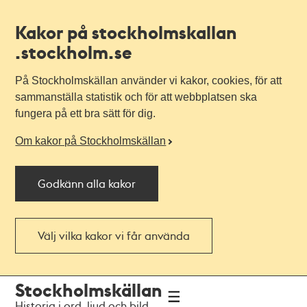
Kakor på stockholmskallan
.stockholm.se
På Stockholmskällan använder vi kakor, cookies, för att
sammanställa statistik och för att webbplatsen ska
fungera på ett bra sätt för dig.
Om kakor på Stockholmskällan
Godkänn alla kakor
Välj vilka kakor vi får använda
Till
Till
Stockholmskällan
navigationen
huvudinnehållet
Historia i ord, ljud och bild