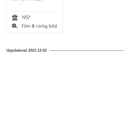
Fredriks torg
(Mariatorget)
1937
Tid
Film & rörlig bild
Typ
Uppdaterad
2021-12-02