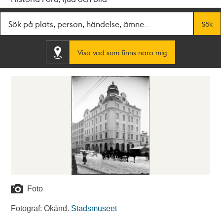
Fritextsök
Sök
Visa vad som finns nära mig
Foto
Fotograf: Okänd.
Stadsmuseet