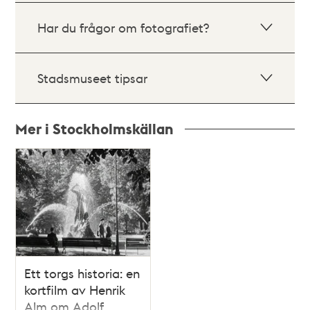
Har du frågor om fotografiet?
Stadsmuseet tipsar
Mer i Stockholmskällan
Relaterade
poster
och
teman
Ett torgs historia: en
kortfilm av Henrik
Alm om Adolf