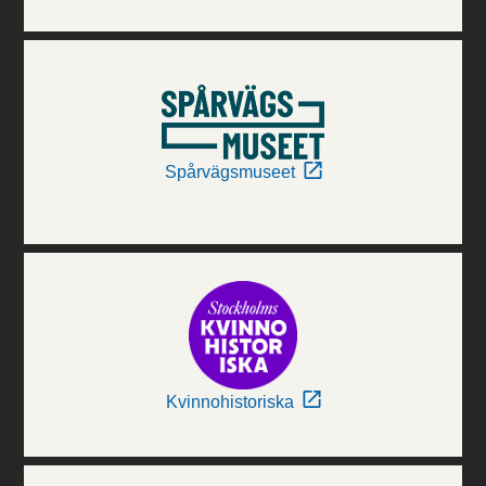
Spårvägsmuseet
Kvinnohistoriska