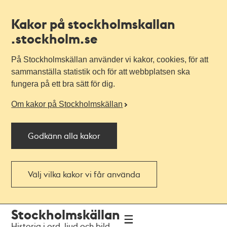
Kakor på stockholmskallan
.stockholm.se
På Stockholmskällan använder vi kakor, cookies, för att
sammanställa statistik och för att webbplatsen ska
fungera på ett bra sätt för dig.
Om kakor på Stockholmskällan
Godkänn alla kakor
Välj vilka kakor vi får använda
Till
Till
Stockholmskällan
navigationen
huvudinnehållet
Historia i ord, ljud och bild