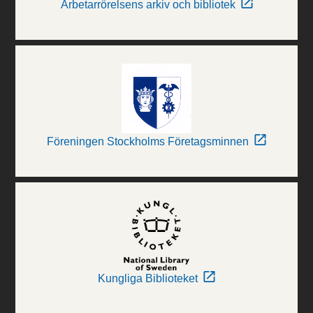
Arbetarrörelsens arkiv och bibliotek
Föreningen Stockholms Företagsminnen
Kungliga Biblioteket