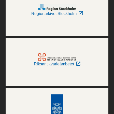
Regionarkivet Stockholm
Riksantikvarieämbetet