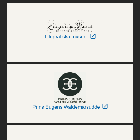
Litografiska museet
Prins Eugens Waldemarsudde