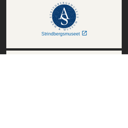
Strindbergsmuseet
Thielska Galleriet