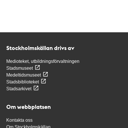
Kontakt
Stockholmskällan
Stockholmskällan drivs av
Medioteket, utbildningsförvaltningen
Stadsmuseet
Medeltidsmuseet
Stadsbiblioteket
Stadsarkivet
Om webbplatsen
Kontakta oss
Om Stockholmskällan