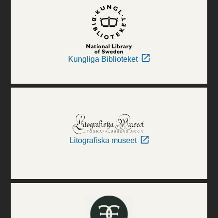
Kungliga Biblioteket
Litografiska museet