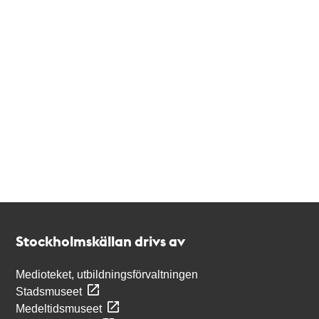
Kontakt
Stockholmskällan
Stockholmskällan drivs av
Medioteket, utbildningsförvaltningen
Stadsmuseet
Medeltidsmuseet