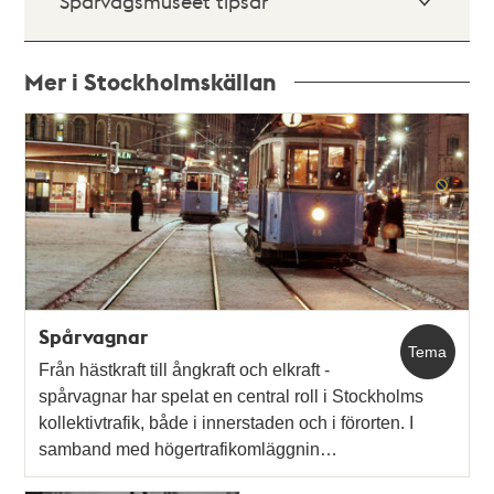
Spårvägsmuseet tipsar
Mer i Stockholmskällan
Relaterade
poster
och
teman
Spårvagnar
Tema
Från hästkraft till ångkraft och elkraft -
spårvagnar har spelat en central roll i Stockholms
kollektivtrafik, både i innerstaden och i förorten. I
samband med högertrafikomläggnin…