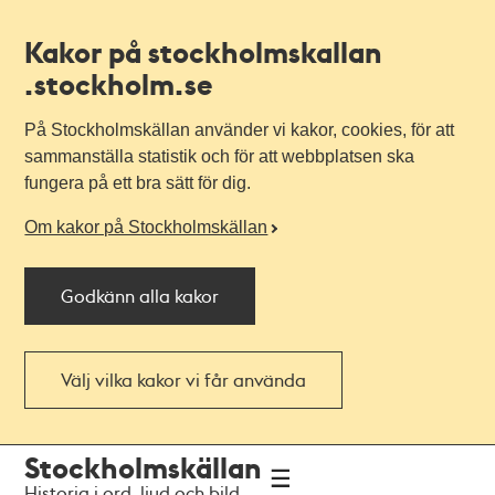
Kakor på stockholmskallan
.stockholm.se
På Stockholmskällan använder vi kakor, cookies, för att
sammanställa statistik och för att webbplatsen ska
fungera på ett bra sätt för dig.
Om kakor på Stockholmskällan
Godkänn alla kakor
Välj vilka kakor vi får använda
Till
Till
Stockholmskällan
navigationen
huvudinnehållet
Historia i ord, ljud och bild