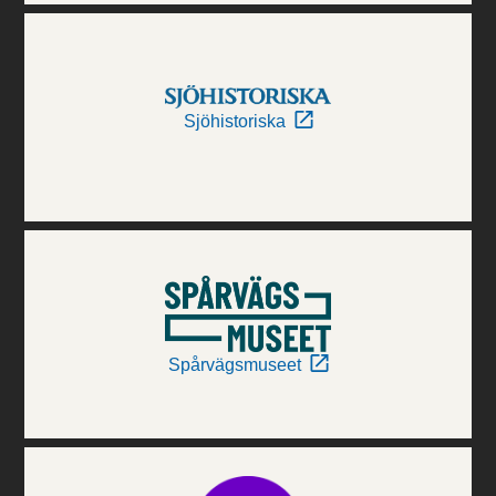
Sjöhistoriska
Spårvägsmuseet