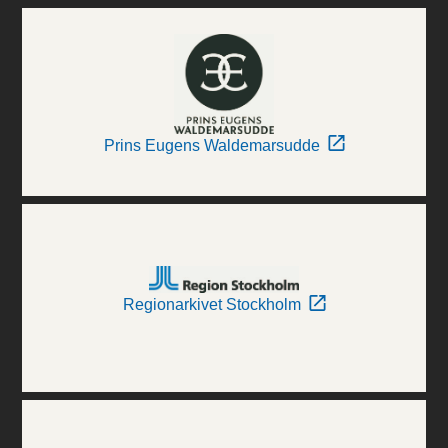
Prins Eugens Waldemarsudde
Regionarkivet Stockholm