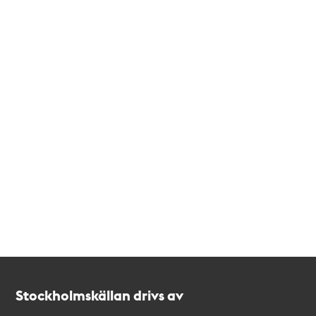
Kontakt
Stockholmskällan
Stockholmskällan drivs av