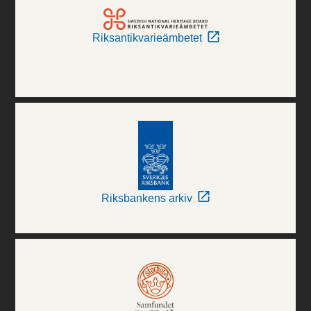
Riksantikvarieämbetet
Riksbankens arkiv