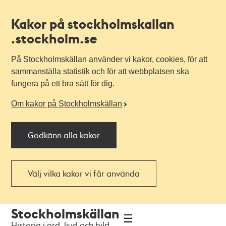
Kakor på stockholmskallan
.stockholm.se
På Stockholmskällan använder vi kakor, cookies, för att
sammanställa statistik och för att webbplatsen ska
fungera på ett bra sätt för dig.
Om kakor på Stockholmskällan
Godkänn alla kakor
Välj vilka kakor vi får använda
Till
Till
Stockholmskällan
navigationen
huvudinnehållet
Historia i ord, ljud och bild