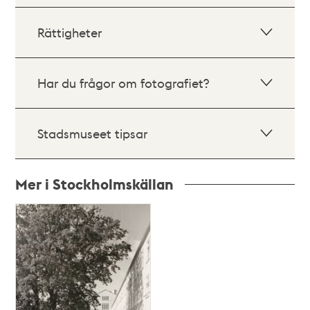
Rättigheter
Har du frågor om fotografiet?
Stadsmuseet tipsar
Mer i Stockholmskällan
Relaterade
poster
och
teman