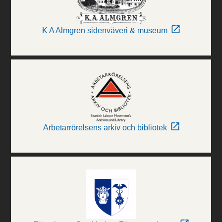
K A Almgren sidenväveri & museum
Arbetarrörelsens arkiv och bibliotek