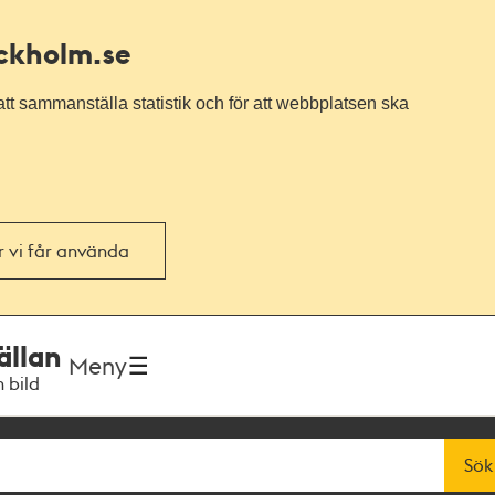
ockholm.se
tt sammanställa statistik och för att webbplatsen ska
or vi får använda
ällan
Meny
h bild
Sök