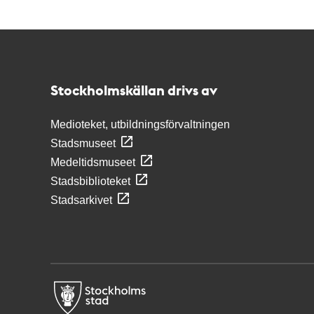
Kontakt
Stockholmskällan
Stockholmskällan drivs av
Medioteket, utbildningsförvaltningen
Stadsmuseet
Medeltidsmuseet
Stadsbiblioteket
Stadsarkivet