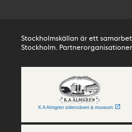
Stockholmskällan är ett samarbete
Stockholm. Partnerorganisationer 
K A Almgren sidenväveri & museum