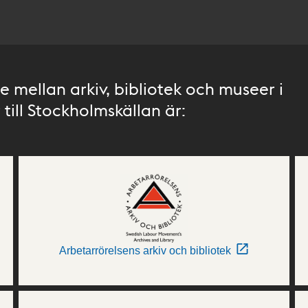
 mellan arkiv, bibliotek och museer i
till Stockholmskällan är:
Arbetarrörelsens arkiv och bibliotek