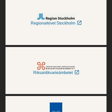
Regionarkivet Stockholm
Riksantikvarieämbetet