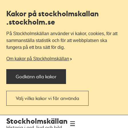
Kakor på stockholmskallan
.stockholm.se
På Stockholmskällan använder vi kakor, cookies, för att
sammanställa statistik och för att webbplatsen ska
fungera på ett bra sätt för dig.
Om kakor på Stockholmskällan
Godkänn alla kakor
Välj vilka kakor vi får använda
Till
Till
Stockholmskällan
navigationen
huvudinnehållet
Historia i ord, ljud och bild