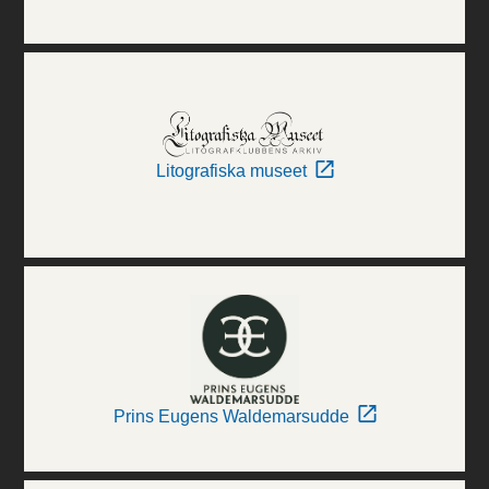
Litografiska museet
Prins Eugens Waldemarsudde