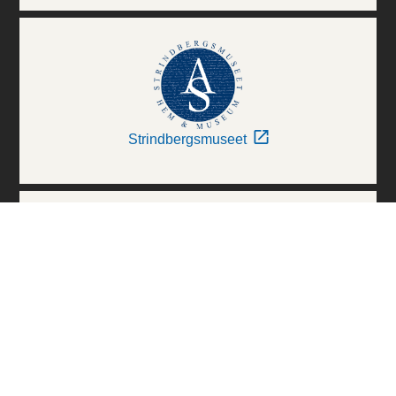
Strindbergsmuseet
Thielska Galleriet