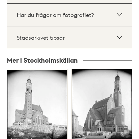
Har du frågor om fotografiet?
Stadsarkivet tipsar
Mer i Stockholmskällan
Relaterade
poster
och
teman