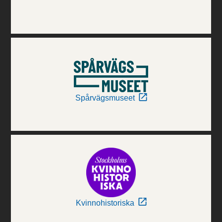
Spårvägsmuseet
Kvinnohistoriska