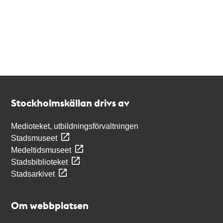
Kontakt
Stockholmskällan
Stockholmskällan drivs av
Medioteket, utbildningsförvaltningen
Stadsmuseet
Medeltidsmuseet
Stadsbiblioteket
Stadsarkivet
Om webbplatsen