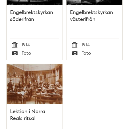
Engelbrektskyrkan
Engelbrektskyrkan
söderifrån
västerifrån
1914
1914
Tid
Tid
Foto
Foto
Typ
Typ
Lektion i Norra
Reals ritsal