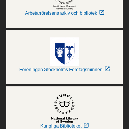
Arbetarrörelsens arkiv och bibliotek
Föreningen Stockholms Företagsminnen
Kungliga Biblioteket