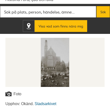
Fritextsök
Sök
Visa vad som finns nära mig
Foto
Upphov: Okänd.
Stadsarkivet