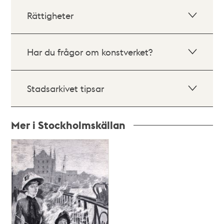
Rättigheter
Har du frågor om konstverket?
Stadsarkivet tipsar
Mer i Stockholmskällan
Relaterade
poster
och
teman