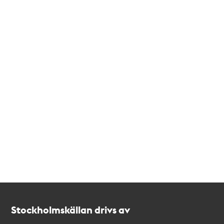
Kontakt
Stockholmskällan
Stockholmskällan drivs av