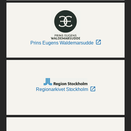
Prins Eugens Waldemarsudde
Regionarkivet Stockholm