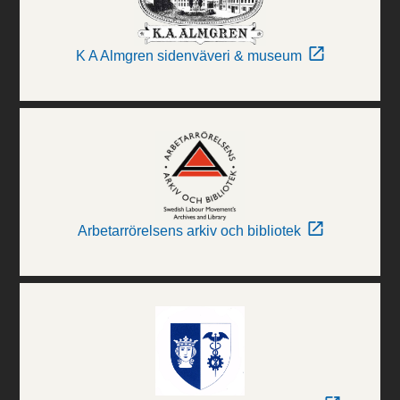
K A Almgren sidenväveri & museum
Arbetarrörelsens arkiv och bibliotek