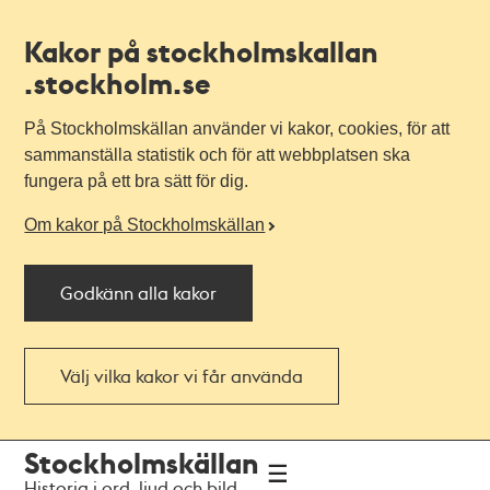
Kakor på stockholmskallan
.stockholm.se
På Stockholmskällan använder vi kakor, cookies, för att
sammanställa statistik och för att webbplatsen ska
fungera på ett bra sätt för dig.
Om kakor på Stockholmskällan
Godkänn alla kakor
Välj vilka kakor vi får använda
Till
Till
Stockholmskällan
navigationen
huvudinnehållet
Historia i ord, ljud och bild