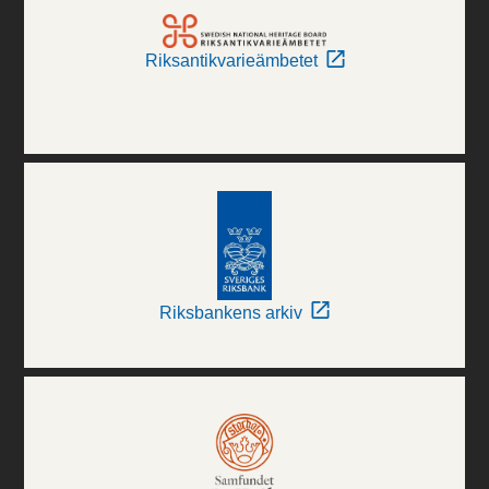
Riksantikvarieämbetet
Riksbankens arkiv