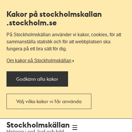
Kakor på stockholmskallan
.stockholm.se
På Stockholmskällan använder vi kakor, cookies, för att
sammanställa statistik och för att webbplatsen ska
fungera på ett bra sätt för dig.
Om kakor på Stockholmskällan
Godkänn alla kakor
Välj vilka kakor vi får använda
Till
Till
Stockholmskällan
navigationen
huvudinnehållet
Historia i ord, ljud och bild