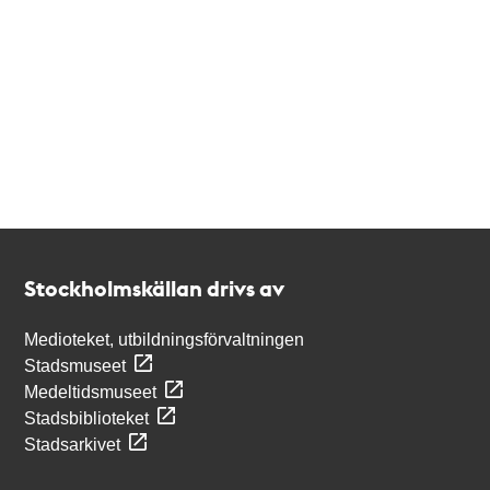
Kontakt
Stockholmskällan
Stockholmskällan drivs av
Medioteket, utbildningsförvaltningen
Stadsmuseet
Medeltidsmuseet
Stadsbiblioteket
Stadsarkivet