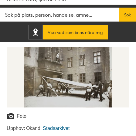
Fritextsök
Sök
Visa vad som finns nära mig
Foto
Upphov: Okänd.
Stadsarkivet