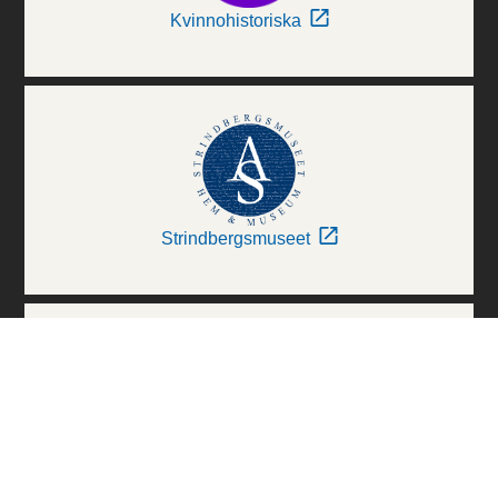
Kvinnohistoriska
Strindbergsmuseet
Thielska Galleriet