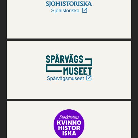
Sjöhistoriska
Spårvägsmuseet