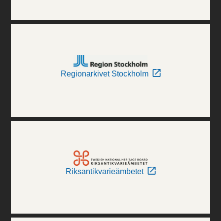
Regionarkivet Stockholm
Riksantikvarieämbetet