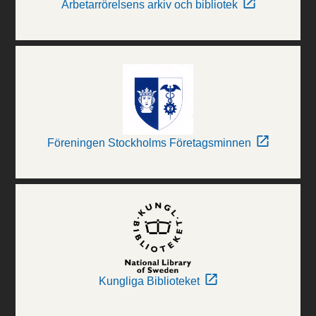
Arbetarrörelsens arkiv och bibliotek
Föreningen Stockholms Företagsminnen
Kungliga Biblioteket