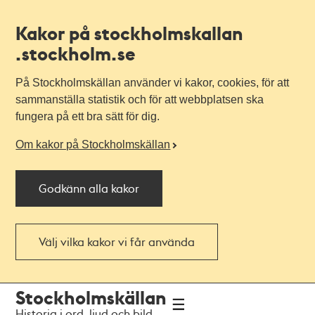
Kakor på stockholmskallan
.stockholm.se
På Stockholmskällan använder vi kakor, cookies, för att
sammanställa statistik och för att webbplatsen ska
fungera på ett bra sätt för dig.
Om kakor på Stockholmskällan
Godkänn alla kakor
Välj vilka kakor vi får använda
Till
Till
Stockholmskällan
navigationen
huvudinnehållet
Historia i ord, ljud och bild