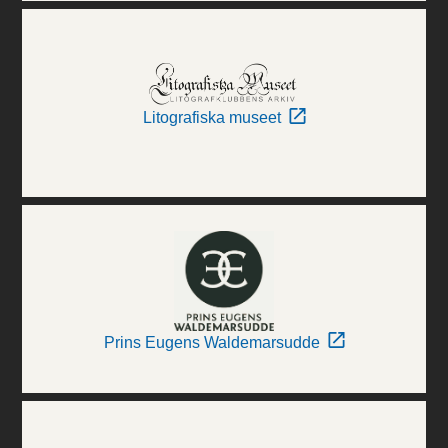
Litografiska museet
Prins Eugens Waldemarsudde