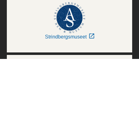
Strindbergsmuseet
Thielska Galleriet