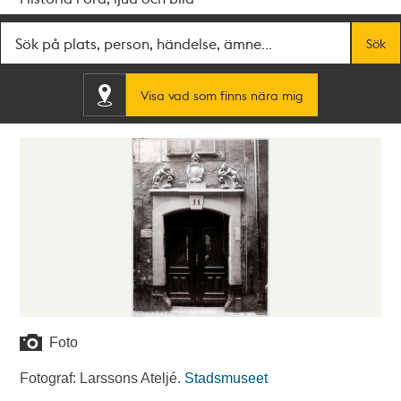
Fritextsök
Sök
Visa vad som finns nära mig
Foto
Fotograf: Larssons Ateljé.
Stadsmuseet