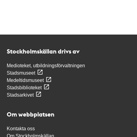
Kontakt
Stockholmskällan
Stockholmskällan drivs av
Medioteket, utbildningsförvaltningen
Stadsmuseet
Medeltidsmuseet
Stadsbiblioteket
Stadsarkivet
Om webbplatsen
Kontakta oss
Om Stockholmskällan