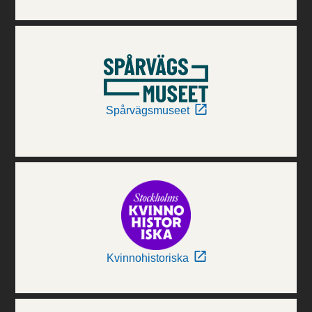
Spårvägsmuseet
Kvinnohistoriska