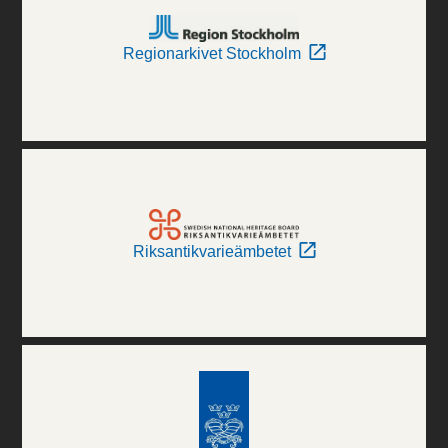
Regionarkivet Stockholm
Riksantikvarieämbetet