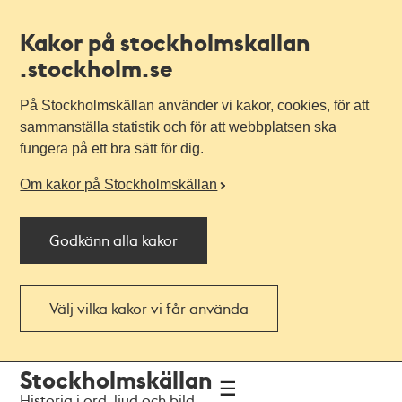
Kakor på stockholmskallan
.stockholm.se
På Stockholmskällan använder vi kakor, cookies, för att
sammanställa statistik och för att webbplatsen ska
fungera på ett bra sätt för dig.
Om kakor på Stockholmskällan
Godkänn alla kakor
Välj vilka kakor vi får använda
Till
Till
Stockholmskällan
navigationen
huvudinnehållet
Historia i ord, ljud och bild