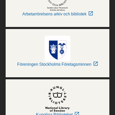
Arbetarrörelsens arkiv och bibliotek
Föreningen Stockholms Företagsminnen
Kungliga Biblioteket