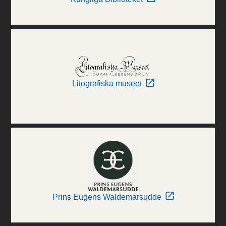
Litografiska museet
Prins Eugens Waldemarsudde