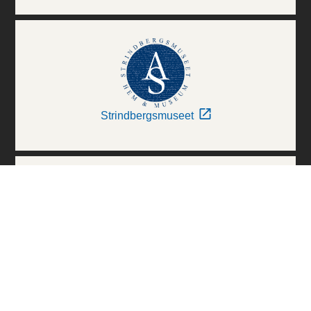
Strindbergsmuseet
Thielska Galleriet