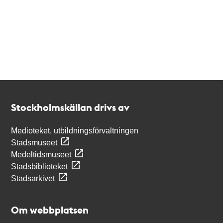
Kontakt
Stockholmskällan
Stockholmskällan drivs av
Medioteket, utbildningsförvaltningen
Stadsmuseet
Medeltidsmuseet
Stadsbiblioteket
Stadsarkivet
Om webbplatsen