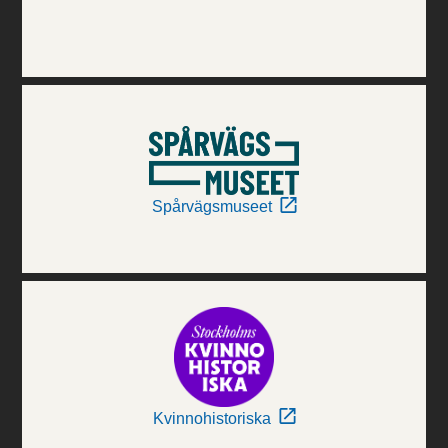
Spårvägsmuseet
Kvinnohistoriska