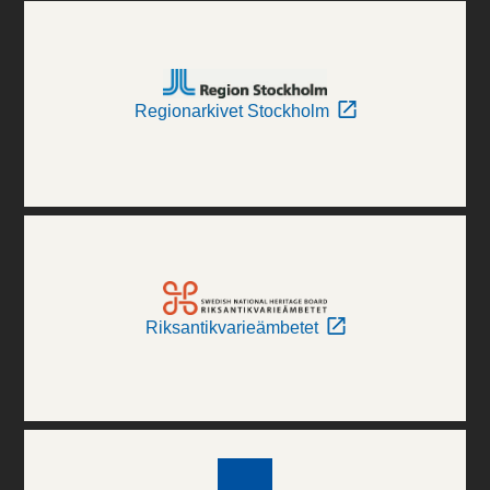
Regionarkivet Stockholm
Riksantikvarieämbetet