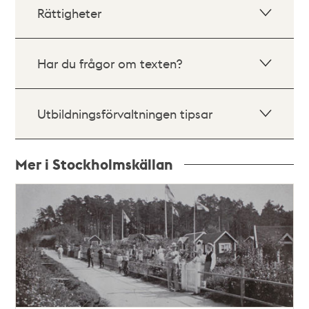
Rättigheter
Har du frågor om texten?
Utbildningsförvaltningen tipsar
Mer i Stockholmskällan
Relaterade
poster
och
teman