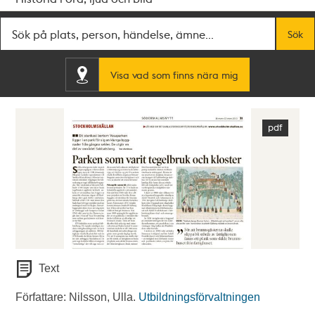
Fritextsök
Sök
Visa vad som finns nära mig
Text
Författare: Nilsson, Ulla.
Utbildningsförvaltningen