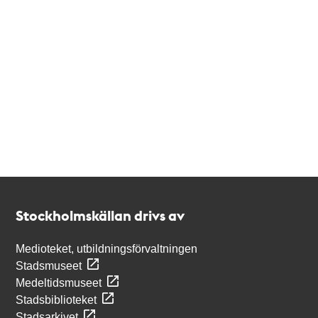
Kontakt
Stockholmskällan
Stockholmskällan drivs av
Medioteket, utbildningsförvaltningen
Stadsmuseet
Medeltidsmuseet
Stadsbiblioteket
Stadsarkivet