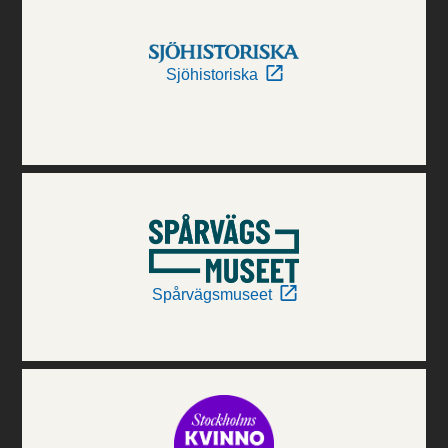
Sjöhistoriska
Spårvägsmuseet