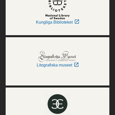
Kungliga Biblioteket
Litografiska museet