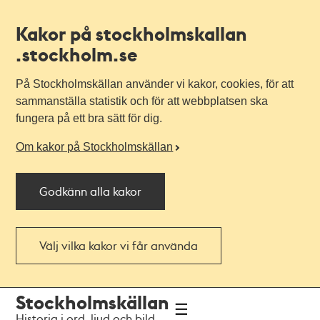
Kakor på stockholmskallan
.stockholm.se
På Stockholmskällan använder vi kakor, cookies, för att
sammanställa statistik och för att webbplatsen ska
fungera på ett bra sätt för dig.
Om kakor på Stockholmskällan
Godkänn alla kakor
Välj vilka kakor vi får använda
Till
Till
Stockholmskällan
navigationen
huvudinnehållet
Historia i ord, ljud och bild