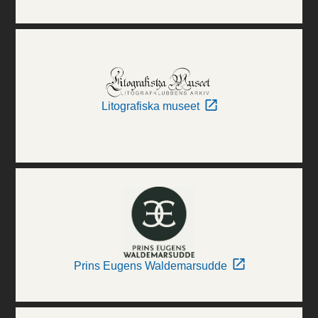
Litografiska museet
Prins Eugens Waldemarsudde