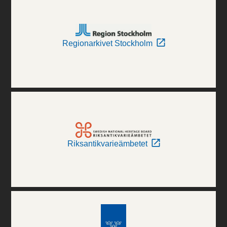
Regionarkivet Stockholm
Riksantikvarieämbetet