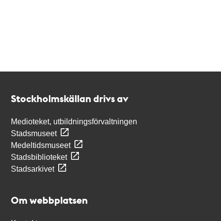
Kontakt
Stockholmskällan
Stockholmskällan drivs av
Medioteket, utbildningsförvaltningen
Stadsmuseet
Medeltidsmuseet
Stadsbiblioteket
Stadsarkivet
Om webbplatsen