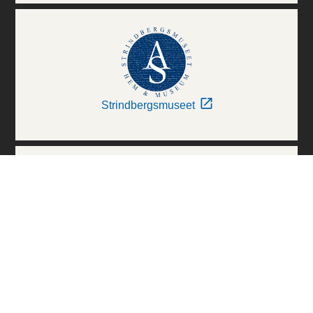
Strindbergsmuseet
Thielska Galleriet