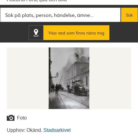
Fritextsök
Sök
Visa vad som finns nära mig
Foto
Upphov: Okänd.
Stadsarkivet