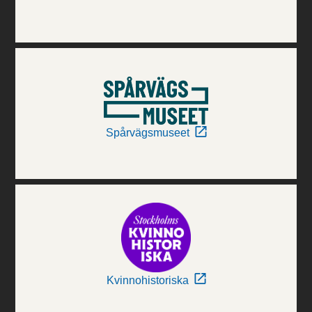
Spårvägsmuseet
Kvinnohistoriska