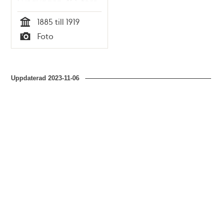
Sveavägen 40, före
detta Stora
1885 till 1919
Badstugatan 22.
Tid
Foto
Byggnaden till
Typ
vänster är Ljunglöfs
Snusfabrik.
Uppdaterad
2023-11-06