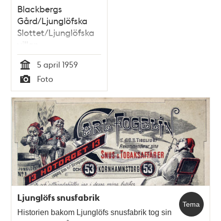
Blackbergs
Gård/Ljunglöfska
Slottet/Ljunglöfska
villan
5 april 1959
Tid
Foto
Typ
Ljunglöfs snusfabrik
Tema
Historien bakom Ljunglöfs snusfabrik tog sin