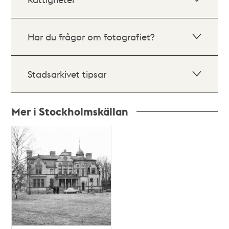
Har du frågor om fotografiet?
Stadsarkivet tipsar
Mer i Stockholmskällan
Relaterade
poster
och
teman