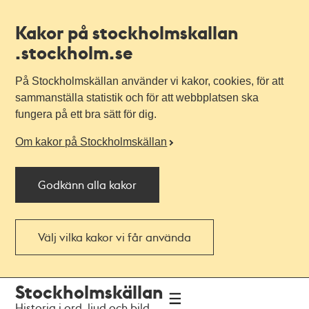
Kakor på stockholmskallan
.stockholm.se
På Stockholmskällan använder vi kakor, cookies, för att
sammanställa statistik och för att webbplatsen ska
fungera på ett bra sätt för dig.
Om kakor på Stockholmskällan
Godkänn alla kakor
Välj vilka kakor vi får använda
Till
Till
Stockholmskällan
navigationen
huvudinnehållet
Historia i ord, ljud och bild