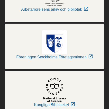
Arbetarrörelsens arkiv och bibliotek
Föreningen Stockholms Företagsminnen
Kungliga Biblioteket