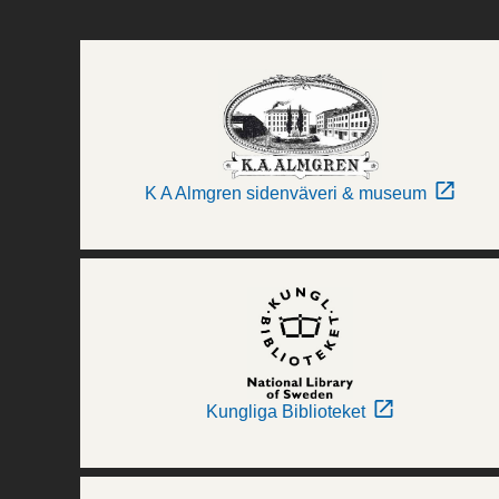
K A Almgren sidenväveri & museum
Kungliga Biblioteket