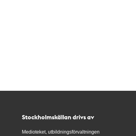
Kontakt
Stockholmskällan
Stockholmskällan drivs av
Medioteket, utbildningsförvaltningen