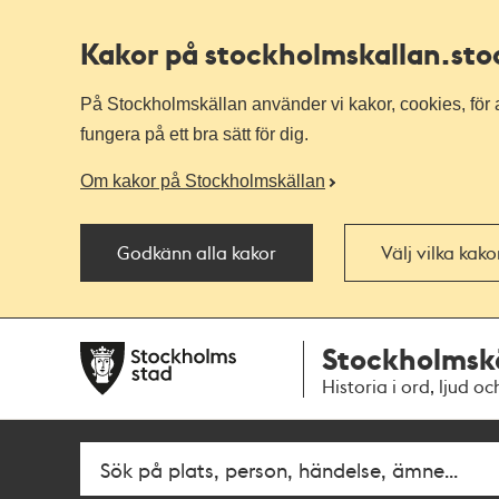
Kakor på stockholmskallan
.st
På Stockholmskällan använder vi kakor, cookies, för a
fungera på ett bra sätt för dig.
Om kakor på Stockholmskällan
Godkänn alla kakor
Välj vilka kak
Till
Till
Stockholmsk
navigationen
huvudinnehållet
Historia i ord, ljud oc
Fritextsök