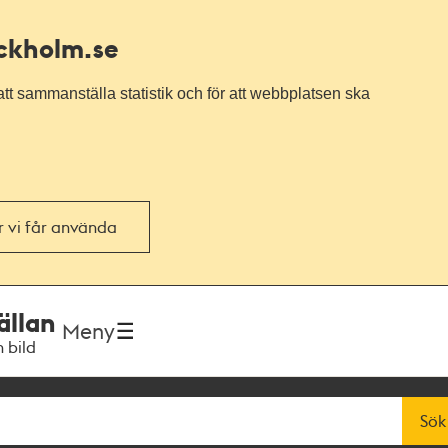
ockholm.se
tt sammanställa statistik och för att webbplatsen ska
or vi får använda
ällan
Meny
h bild
Sök