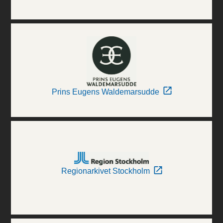
Prins Eugens Waldemarsudde
Regionarkivet Stockholm