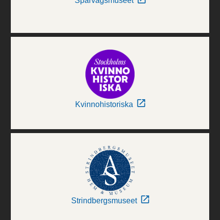
Spårvägsmuseet
Kvinnohistoriska
Strindbergsmuseet