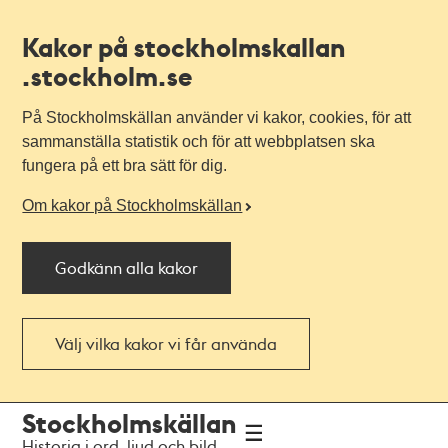
Kakor på stockholmskallan
.stockholm.se
På Stockholmskällan använder vi kakor, cookies, för att
sammanställa statistik och för att webbplatsen ska
fungera på ett bra sätt för dig.
Om kakor på Stockholmskällan
Godkänn alla kakor
Välj vilka kakor vi får använda
Till
Till
Stockholmskällan
navigationen
huvudinnehållet
Historia i ord, ljud och bild