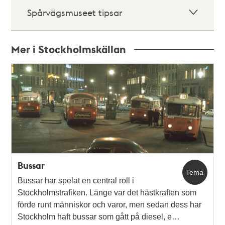
Spårvägsmuseet tipsar
Mer i Stockholmskällan
Relaterade
poster
och
teman
Bussar
Tema
Bussar har spelat en central roll i
Stockholmstrafiken. Länge var det hästkraften som
förde runt människor och varor, men sedan dess har
Stockholm haft bussar som gått på diesel, e…