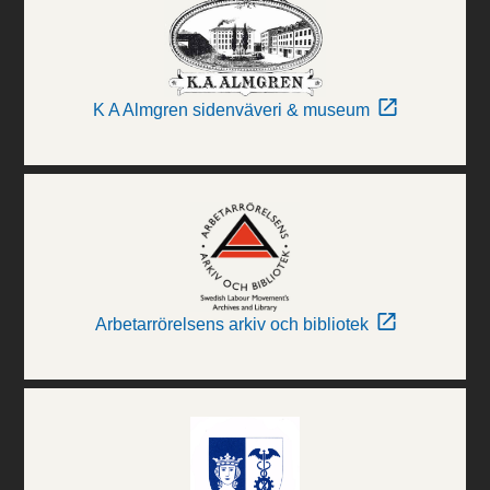
K A Almgren sidenväveri & museum
Arbetarrörelsens arkiv och bibliotek