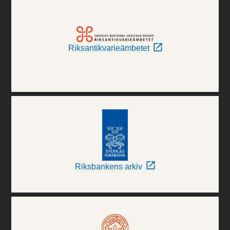
Riksantikvarieämbetet
Riksbankens arkiv