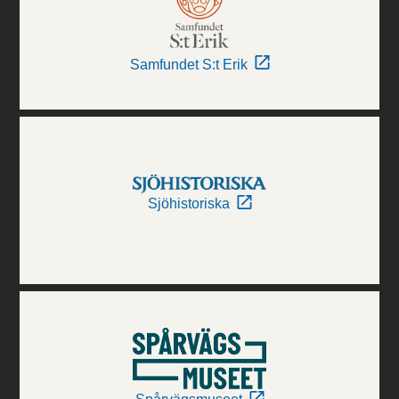
Samfundet S:t Erik
Sjöhistoriska