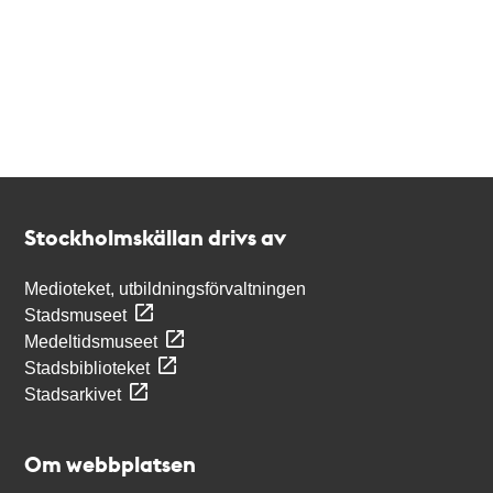
Kontakt
Stockholmskällan
Stockholmskällan drivs av
Medioteket, utbildningsförvaltningen
Stadsmuseet
Medeltidsmuseet
Stadsbiblioteket
Stadsarkivet
Om webbplatsen