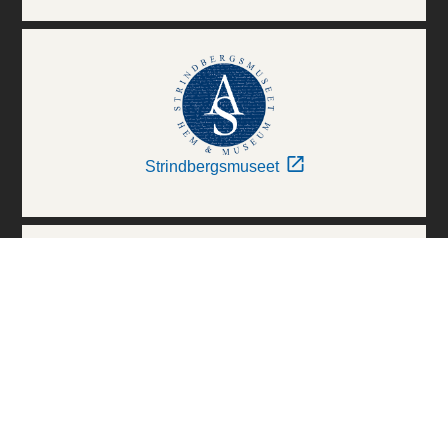
Strindbergsmuseet
Thielska Galleriet