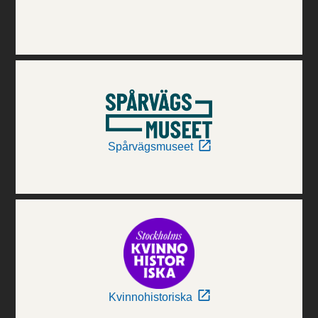
Spårvägsmuseet
Kvinnohistoriska