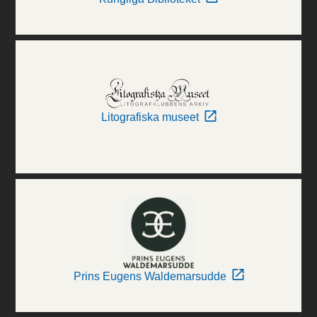
Litografiska museet
Prins Eugens Waldemarsudde