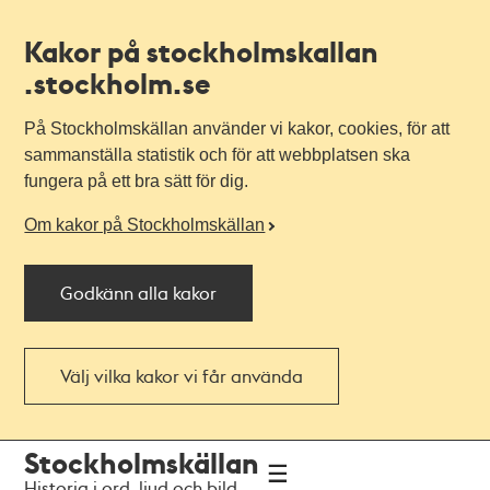
Kakor på stockholmskallan
.stockholm.se
På Stockholmskällan använder vi kakor, cookies, för att
sammanställa statistik och för att webbplatsen ska
fungera på ett bra sätt för dig.
Om kakor på Stockholmskällan
Godkänn alla kakor
Välj vilka kakor vi får använda
Till
Till
Stockholmskällan
navigationen
huvudinnehållet
Historia i ord, ljud och bild