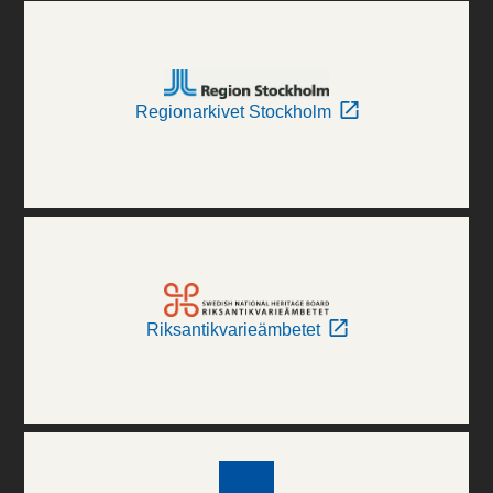
Regionarkivet Stockholm
Riksantikvarieämbetet