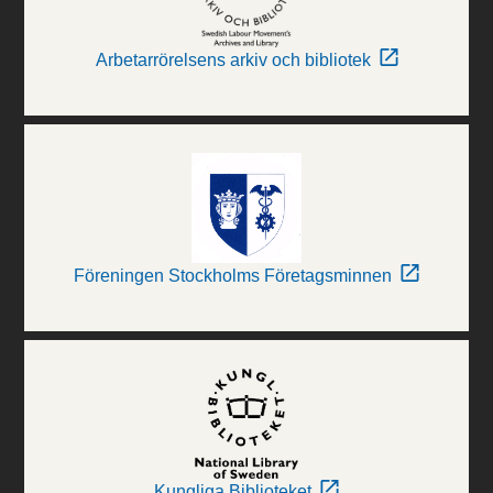
Arbetarrörelsens arkiv och bibliotek
Föreningen Stockholms Företagsminnen
Kungliga Biblioteket